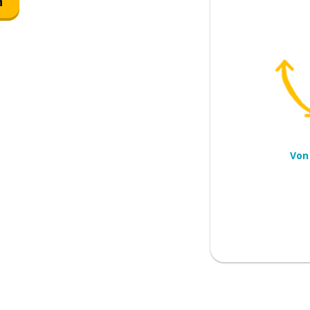
n
e Leiche
Von
ftauchen
as Leid
sonders...