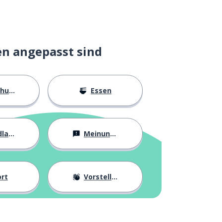
en angepasst sind
ngen
Essen
agen
Meinungen
rt
Vorstellung