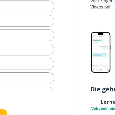
Wir bringen 
Videos bei
Die geh
er Ergebnis
Lern
Vokabeln ei