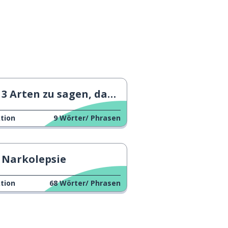
3 Arten zu sagen, dass du krank bist
tion
9
Wörter/ Phrasen
Narkolepsie
tion
68
Wörter/ Phrasen