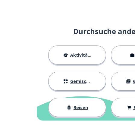
hoffen
espérer
nützlich
utile
Durchsuche ander
nächste
prochain
Aktivitäten
ein Ausbilder; 
un formateur; une formatrice
der Katastroph
la protection civile
Gemischtes
G
ein Trauma
un traumatisme
Reisen
ein Schlag
un coup
ein Sturz
une chute