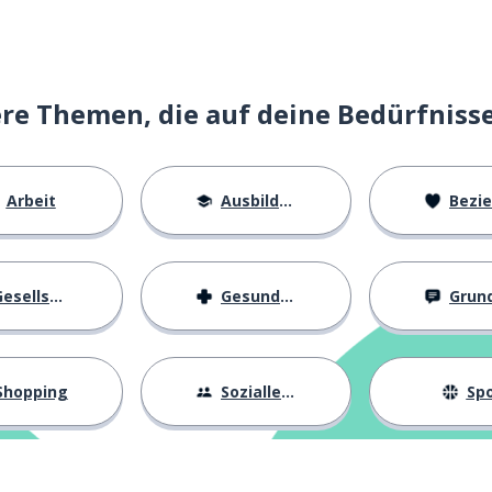
e Themen, die auf deine Bedürfniss
Arbeit
Ausbildung
Beziehu
eine Ausbilderin
enschutz
esellschaft
Gesundheit
Grundl
Shopping
Sozialleben
Spo