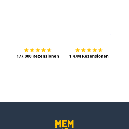
ewegung
Erhältlich im
App Store
jetzt bei
g; eine Verzerrung
g
177.000 Rezensionen
1.47M Rezensionen
bewegen
enst
versichern
sst