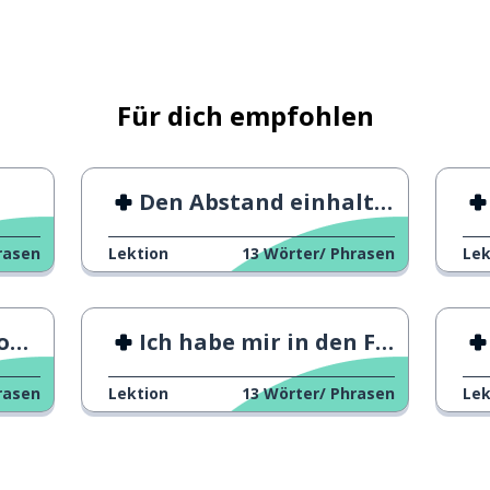
Für dich empfohlen
Den Abstand einhalten
ann; eine Feuerwehrfrau
rasen
Lektion
13
Wörter/ Phrasen
Lek
ds
Ich habe mir in den Finger geschnitten!
r; Person
rasen
Lektion
13
Wörter/ Phrasen
Lek