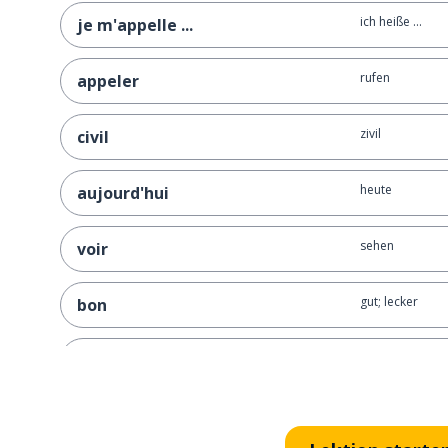
ich heiße ...
je m'appelle ...
rufen
appeler
zivil
civil
heute
aujourd'hui
sehen
voir
gut; lecker
bon
das Resultat; d
le résultat
kosten
coûter