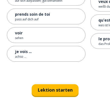
auf sich aufpassen; gut behandeln
veux d
weißt du
prends soin de toi
pass auf dich auf
qu'est
was ist 
voir
sehen
le pr
das Pro
je vois ...
achso ...
Lektion starten