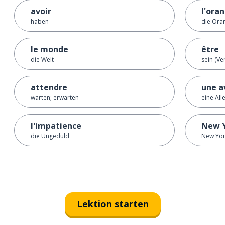
avoir
l'ora
haben
die Ora
le monde
être
die Welt
sein (Ve
attendre
une a
warten; erwarten
eine All
l'impatience
New 
die Ungeduld
New Yo
Lektion starten