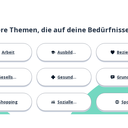
n; beenden
e Themen, die auf deine Bedürfniss
ließen
Arbeit
Ausbildung
Beziehu
esellschaft
Gesundheit
Grundl
e Freundin
Shopping
Sozialleben
Spo