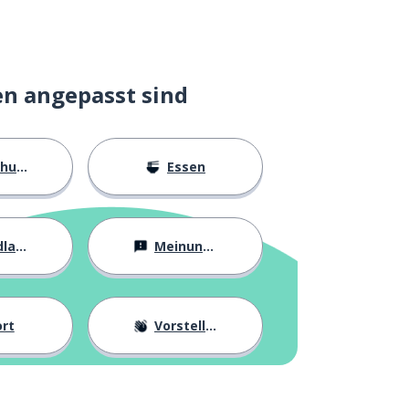
en angepasst sind
ngen
Essen
agen
Meinungen
rt
Vorstellung