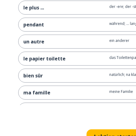
der -ere; der -s
le plus ...
während; ... lan
pendant
ein anderer
un autre
das Toilettenp
le papier toilette
natürlich; na kla
bien sûr
meine Familie
ma famille
gut; lecker
bon
klein
petit