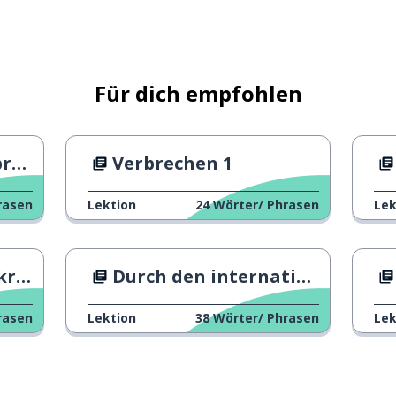
zplatz
Für dich empfohlen
ar
Verbrechen 1
rasen
Lektion
24
Wörter/ Phrasen
Lek
nn; deswegen
ch
Durch den internationalen Frauentag gut aussehen
rasen
Lektion
38
Wörter/ Phrasen
Lek
on, Erinnerung, Leben)