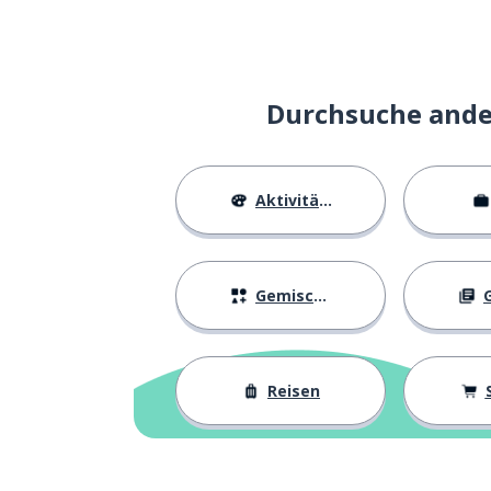
das ist
c'est
enden; aufhöre
finir
Durchsuche ander
beenden; absch
terminer
Aktivitäten
was?
quoi ?
ein Kino
un ciné
Gemischtes
G
ein Freund; ein
un ami; une amie
Reisen
das Produkt
le produit