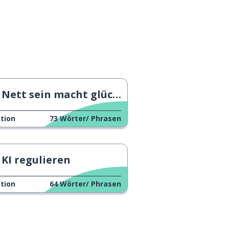
Nett sein macht glücklich
tion
73
Wörter/ Phrasen
KI regulieren
tion
64
Wörter/ Phrasen