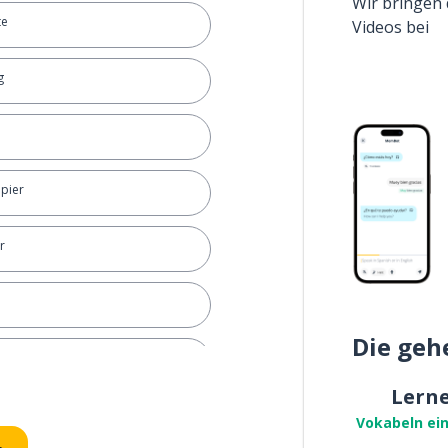
Wir bringen 
te
Videos bei
g
apier
r
Die geh
Lern
Vokabeln ei