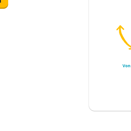
n
e?
Von