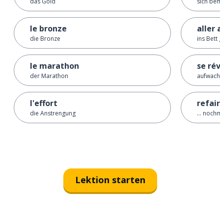
das Gold
sich be
le bronze
aller 
die Bronze
ins Bett
le marathon
se rév
der Marathon
aufwac
l'effort
refai
die Anstrengung
... noc
Lektion starten