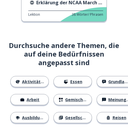
Erklärung der NCAA March Madness
Lektion
38
Wörter/ Phrasen
Durchsuche andere Themen, die
auf deine Bedürfnissen
angepasst sind
Aktivitäten
Essen
Grundlagen
Arbeit
Gemischtes
Meinungen
Ausbildung
Gesellschaft
Reisen