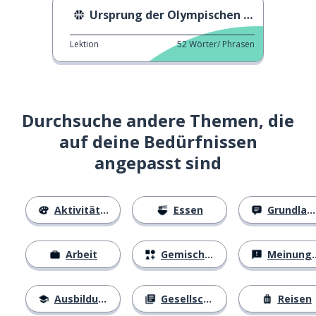
Ursprung der Olympischen Spiele
Lektion
52
Wörter/ Phrasen
Durchsuche andere Themen, die
auf deine Bedürfnissen
angepasst sind
Aktivitäten
Essen
Grundlagen
Arbeit
Gemischtes
Meinungen
Ausbildung
Gesellschaft
Reisen