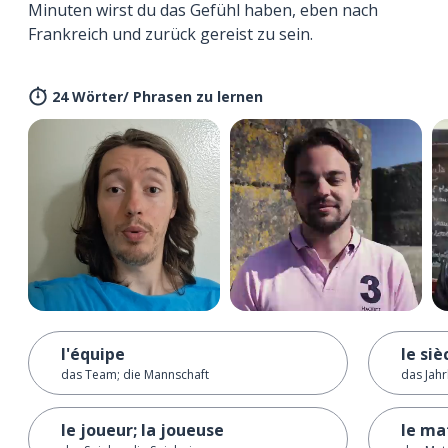
Minuten wirst du das Gefühl haben, eben nach
Frankreich und zurück gereist zu sein.
24 Wörter/ Phrasen zu lernen
l'équipe
le siè
das Team; die Mannschaft
das Jah
le joueur; la joueuse
le ma