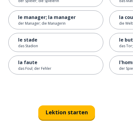
der Spieler; die Spielerin
das Matc
le manager; la manager
la co
der Manager; die Managerin
die Welt
le stade
le but
das Stadion
das Tor;
la faute
l'ho
das Foul; der Fehler
der Spie
Lektion starten