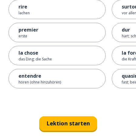
rire
surtou
lachen
vor alle
premier
dur
erste
hart; sc
la chose
la for
das Ding; die Sache
die Kraf
entendre
quas
hören (ohne hinzuhören)
fast; be
Lektion starten