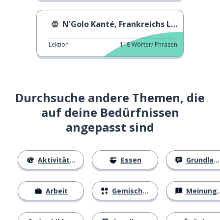
N'Golo Kanté, Frankreichs Liebling
Lektion
118
Wörter/ Phrasen
Durchsuche andere Themen, die
auf deine Bedürfnissen
angepasst sind
Aktivitäten
Essen
Grundlagen
Arbeit
Gemischtes
Meinungen