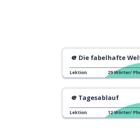
ich will
je veux
Entschuldigung
excusez-moi
warum?
pourquoi ?
Die fabelhafte Welt der Amél
weise
sage
Lektion
29
Wörter/ Ph
Tagesablauf
Lektion
12
Wörter/ Ph