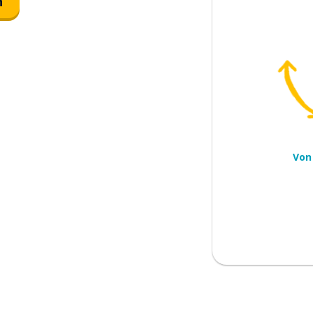
n
anziehen
Von
 gern haben
sgehen; abhängen; jemanden
nen