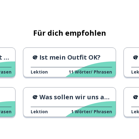
Für dich empfohlen
ie
Ist mein Outfit OK?
rasen
Lektion
11
Wörter/ Phrasen
Lek
Was sollen wir uns anschauen?
rasen
Lektion
1
Wörter/ Phrasen
Lek