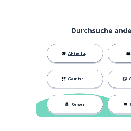
Durchsuche ander
Aktivitäten
Gemischtes
G
Reisen