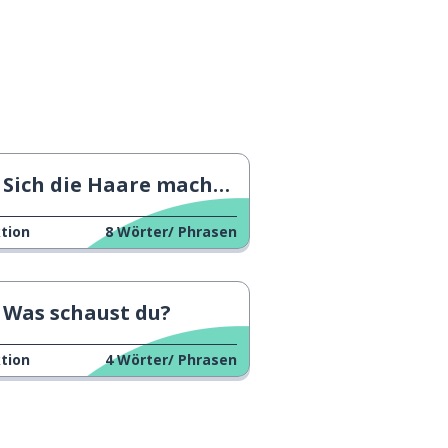
Sich die Haare machen lassen
tion
8
Wörter/ Phrasen
Was schaust du?
tion
4
Wörter/ Phrasen