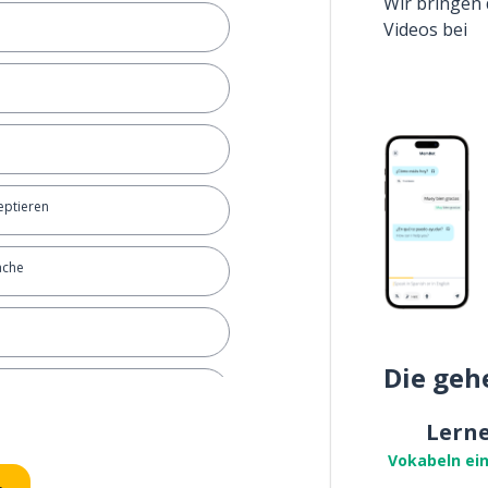
Wir bringen 
Videos bei
eptieren
ache
Die geh
Lern
ommen
Vokabeln ei