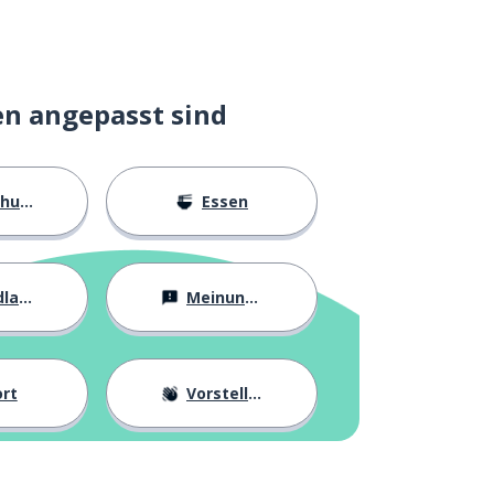
en angepasst sind
ngen
Essen
agen
Meinungen
rt
Vorstellung