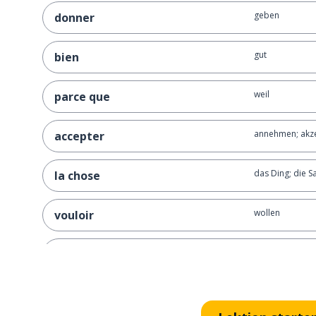
geben
donner
gut
bien
weil
parce que
annehmen; akz
accepter
das Ding; die S
la chose
wollen
vouloir
arrangieren
arranger
kommen; mitk
venir