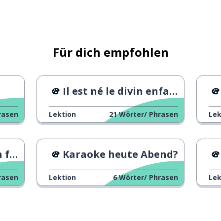
Für dich empfohlen
Il est né le divin enfant
Jahreszeit
rasen
Lektion
21
Wörter/ Phrasen
Lek
nbieten
eben
Karaoke heute Abend?
rasen
Lektion
6
Wörter/ Phrasen
Lek
ich