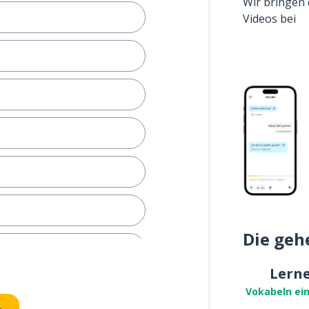
Wir bringen 
Videos bei
Die geh
nnen
Lern
Vokabeln ei