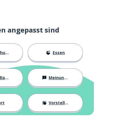
en angepasst sind
ngen
Essen
agen
Meinungen
rt
Vorstellung