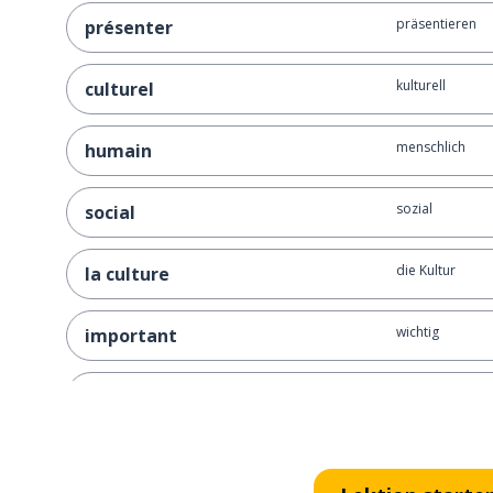
präsentieren
présenter
kulturell
culturel
menschlich
humain
sozial
social
die Kultur
la culture
wichtig
important
anfangen; begi
commencer
zum Theater
au théâtre