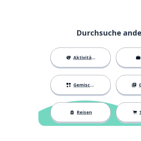
hoch; laut
haut
die Stimme
la voix
Durchsuche ander
treffen; sich a
rejoindre
Aktivitäten
zusammen; mit
ensemble
die Welt
le monde
Gemischtes
G
exzellent; herv
excellent
Reisen
verursachen
causer
organisieren
organiser