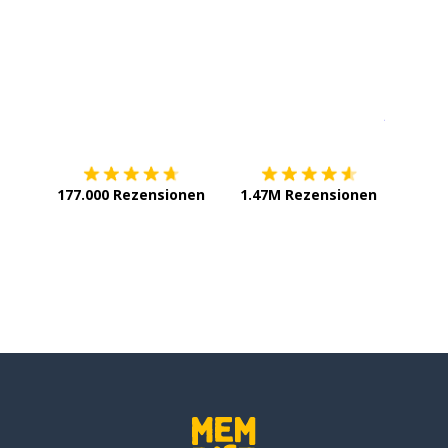
Erhältlich im
App Store
jetzt bei
177.000 Rezensionen
1.47M Rezensionen
ingen; mitnehmen