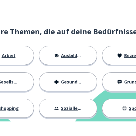
e Themen, die auf deine Bedürfniss
nschließen; zu ... zurückkommen
Arbeit
Ausbildung
Beziehu
einander
esellschaft
Gesundheit
Grundl
orragend; ausgezeichnet
Shopping
Sozialleben
Spo