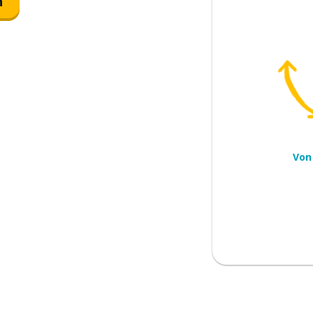
n
ten
Von
suchen