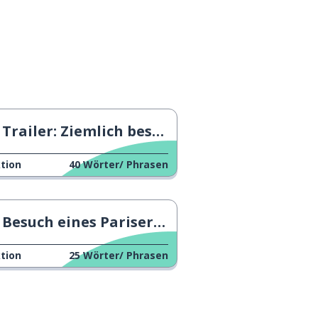
Trailer: Ziemlich beste Freunde
tion
40
Wörter/ Phrasen
Besuch eines Pariser Theaters
tion
25
Wörter/ Phrasen