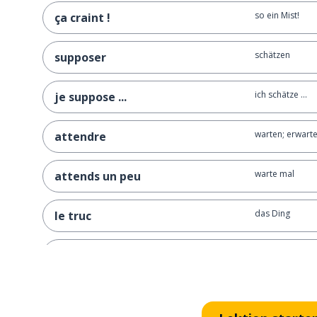
so ein Mist!
ça craint !
schätzen
supposer
ich schätze ...
je suppose ...
warten; erwart
attendre
warte mal
attends un peu
das Ding
le truc
so Zeug; so Sa
des trucs comme ça
wichtig sein
importer