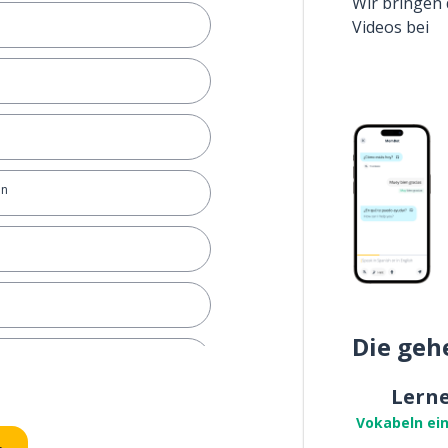
Wir bringen 
Videos bei
en
Die geh
chen
Lern
Vokabeln ei