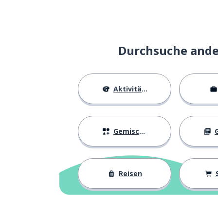
Durchsuche ander
Aktivitäten
Gemischtes
G
Reisen