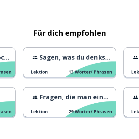
Für dich empfohlen
ht?
Sagen, was du denkst 1
rasen
Lektion
13
Wörter/ Phrasen
Lek
Fragen, die man einem Fremden stellen kann
rasen
Lektion
29
Wörter/ Phrasen
Lek