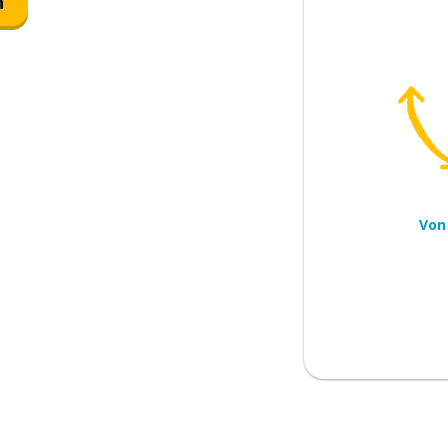
n
ten
Von
hr!