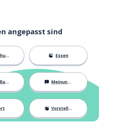
en angepasst sind
ngen
Essen
agen
Meinungen
rt
Vorstellung