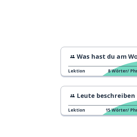
Was hast du am Wochenende gemac
Lektion
8
Wörter/ Ph
Leute beschreiben
Lektion
15
Wörter/ Ph