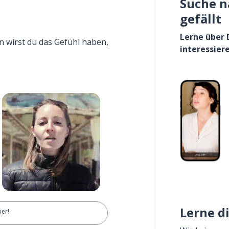
Suche n
gefällt
Lerne über 
n wirst du das Gefühl haben,
interessier
Lerne d
per!