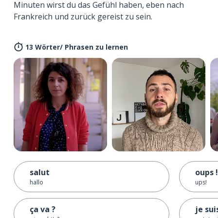
Minuten wirst du das Gefühl haben, eben nach
Frankreich und zurück gereist zu sein.
13 Wörter/ Phrasen zu lernen
salut
oups !
hallo
ups!
ça va ?
je sui