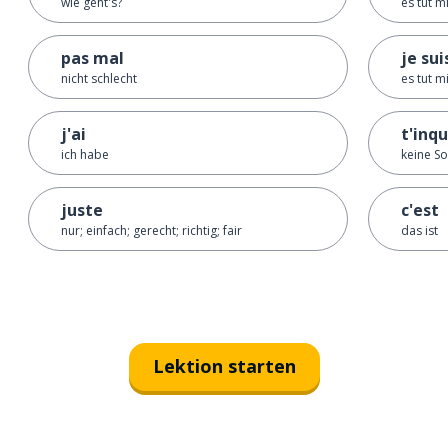
wie geht's?
es tut m
pas mal
je su
nicht schlecht
es tut m
j'ai
t'inq
ich habe
keine S
juste
c'est
nur; einfach; gerecht; richtig; fair
das ist
Lektion starten