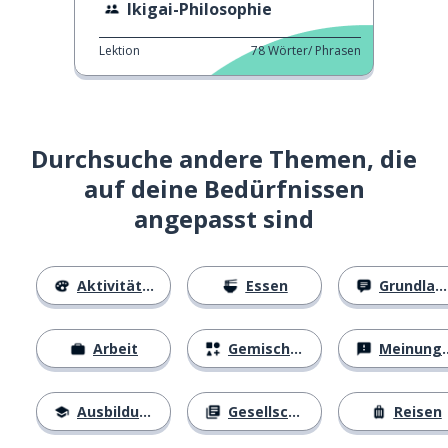
Ikigai-Philosophie
Lektion
78
Wörter/ Phrasen
Durchsuche andere Themen, die
auf deine Bedürfnissen
angepasst sind
Aktivitäten
Essen
Grundlagen
Arbeit
Gemischtes
Meinungen
Ausbildung
Gesellschaft
Reisen