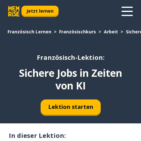
Jetzt lernen
Französisch Lernen
Französischkurs
Arbeit
Sicher
Französisch-Lektion:
Sichere Jobs in Zeiten
von KI
Lektion starten
In dieser Lektion: