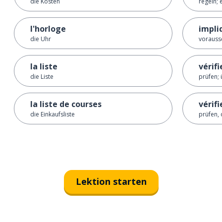
die Kosten
regeln; 
l'horloge
impli
die Uhr
vorausse
la liste
vérifi
die Liste
prüfen;
la liste de courses
vérifie
die Einkaufsliste
prüfen, o
Lektion starten