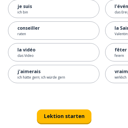
je suis
l'évé
ich bin
das Erei
conseiller
la Sa
raten
Valentin
la vidéo
fêter
das Video
feiern
j'aimerais
vraim
ich hätte gern; ich würde gern
wirklich
Lektion starten