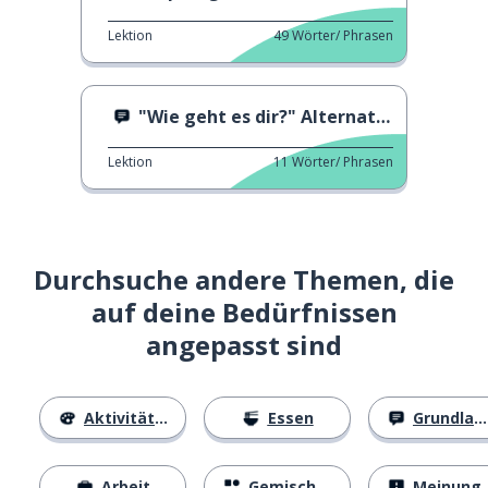
Lektion
49
Wörter/ Phrasen
"Wie geht es dir?" Alternativen
Lektion
11
Wörter/ Phrasen
Durchsuche andere Themen, die
auf deine Bedürfnissen
angepasst sind
Aktivitäten
Essen
Grundlagen
Arbeit
Gemischtes
Meinungen