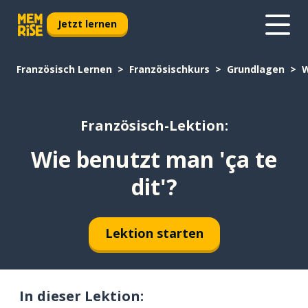
Jetzt lernen
Französisch Lernen
Französischkurs
Grundlagen
W
Französisch-Lektion:
Wie benutzt man 'ça te
dit'?
Lektion starten
In dieser Lektion: