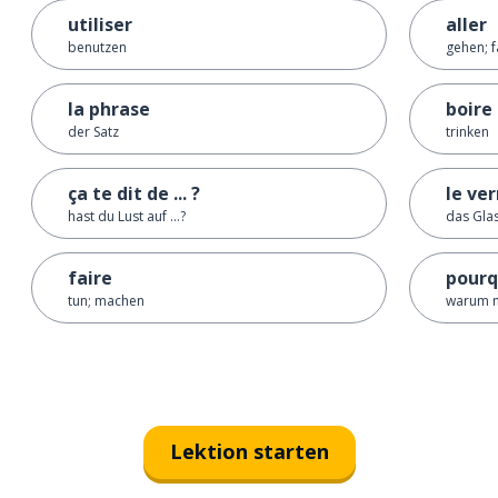
utiliser
aller
benutzen
gehen; 
la phrase
boire
der Satz
trinken
ça te dit de ... ?
le ver
hast du Lust auf ...?
das Gla
faire
pourq
tun; machen
warum n
Lektion starten