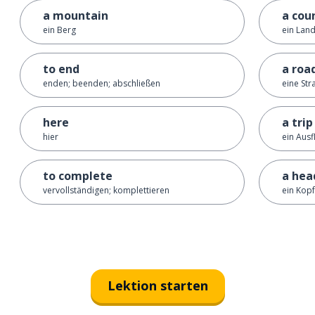
a mountain
a cou
ein Berg
ein Lan
to end
a roa
enden; beenden; abschließen
eine Str
here
a trip
hier
ein Ausf
to complete
a hea
vervollständigen; komplettieren
ein Kopf
Lektion starten