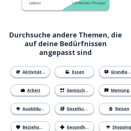
Lektion
129
Wörter/ Phrasen
Durchsuche andere Themen, die
auf deine Bedürfnissen
angepasst sind
Aktivitäten
Essen
Grundlagen
Arbeit
Gemischtes
Meinungen
Ausbildung
Gesellschaft
Reisen
Beziehungen
Gesundheit
Shoppin