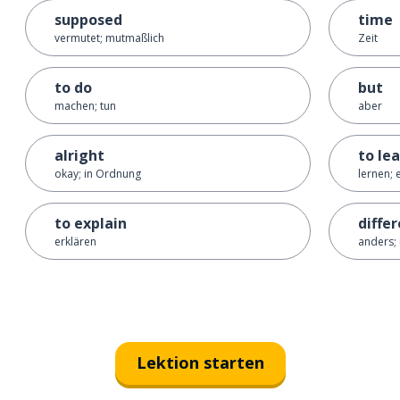
supposed
time
vermutet; mutmaßlich
Zeit
to do
but
machen; tun
aber
alright
to le
okay; in Ordnung
lernen; 
to explain
diffe
erklären
anders; 
Lektion starten