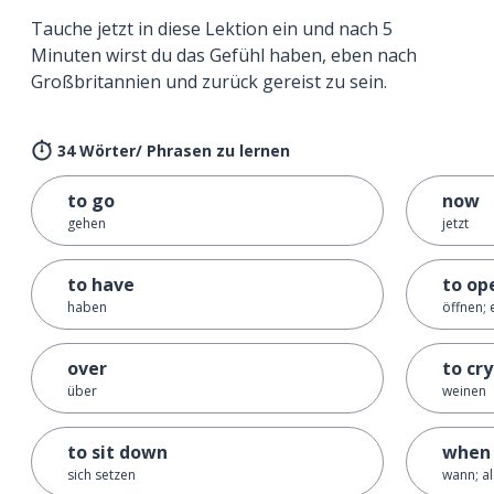
Tauche jetzt in diese Lektion ein und nach 5
Minuten wirst du das Gefühl haben, eben nach
Großbritannien und zurück gereist zu sein.
34 Wörter/ Phrasen zu lernen
to go
now
gehen
jetzt
to have
to op
haben
öffnen; 
over
to cry
über
weinen
to sit down
when
sich setzen
wann; al