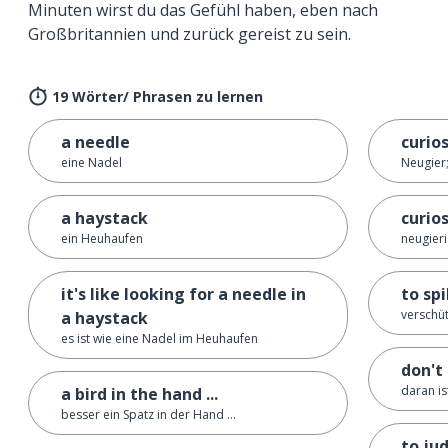
Minuten wirst du das Gefühl haben, eben nach
Großbritannien und zurück gereist zu sein.
19 Wörter/ Phrasen zu lernen
a needle
curios
eine Nadel
Neugier;
a haystack
curios
ein Heuhaufen
neugieri
it's like looking for a needle in
to spi
verschü
a haystack
es ist wie eine Nadel im Heuhaufen
don't 
daran is
a bird in the hand ...
besser ein Spatz in der Hand ...
to ju