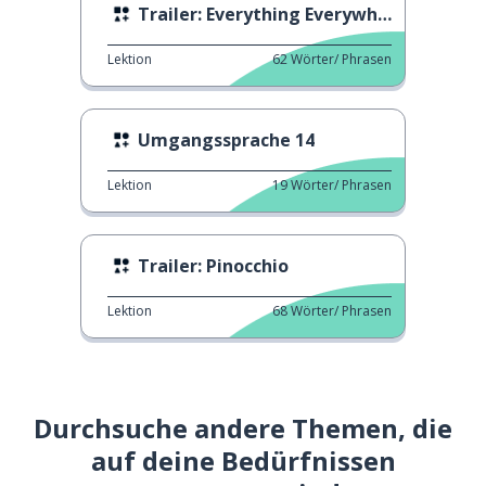
Trailer: Everything Everywhere All at Once
Lektion
62
Wörter/ Phrasen
Umgangssprache 14
Lektion
19
Wörter/ Phrasen
Trailer: Pinocchio
Lektion
68
Wörter/ Phrasen
Durchsuche andere Themen, die
auf deine Bedürfnissen