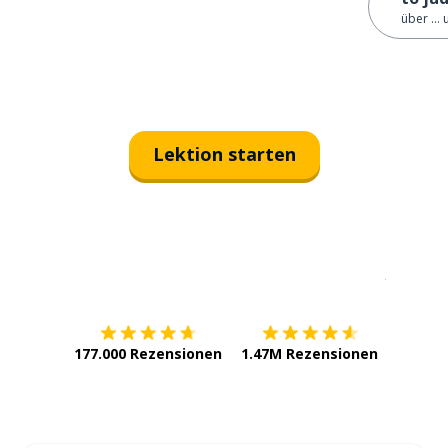
über ... 
Lektion starten
Erhältlich im
App Store
jetzt bei
177.000 Rezensionen
1.47M Rezensionen