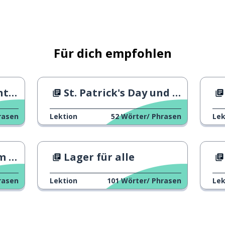
Für dich empfohlen
ders
St. Patrick's Day und andere irische Traditionen
rasen
Lektion
52
Wörter/ Phrasen
Lek
dan
Lager für alle
rasen
Lektion
101
Wörter/ Phrasen
Lek