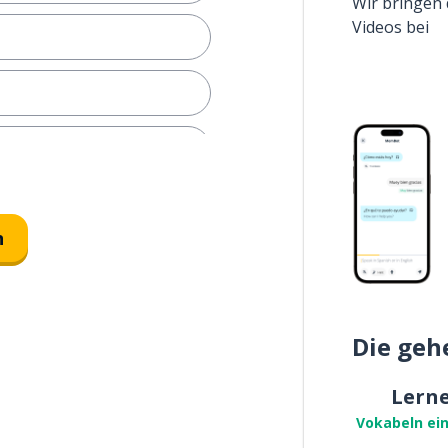
Wir bringen 
Videos bei
n
er)
Die geh
en Stand gebracht
Lern
Vokabeln ei