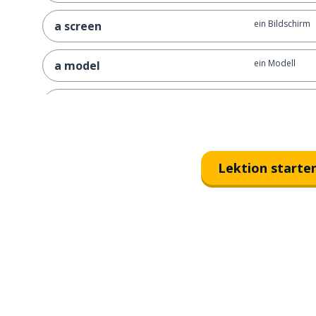
ein Bildschirm
a screen
ein Modell
a model
eine Version
a version
ein Prozess
a process
Lektion starte
Daten (Comput
data
veraltet
outdated
auf den neuest
updated