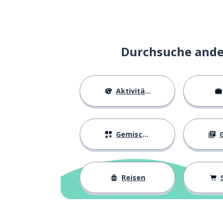
Durchsuche ander
Aktivitäten
Gemischtes
G
Reisen