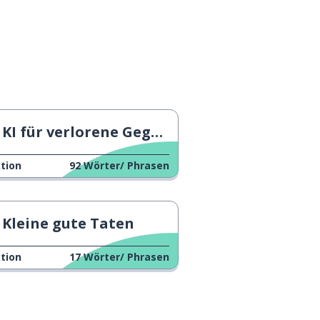
KI für verlorene Gegenstände
tion
92
Wörter/ Phrasen
Kleine gute Taten
tion
17
Wörter/ Phrasen