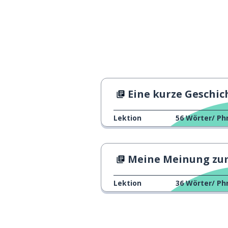
Eine kurze Geschichte des modernen Kalen
Lektion
56
Wörter/ Ph
Meine Meinung zum Fasten im Rama
Lektion
36
Wörter/ Ph