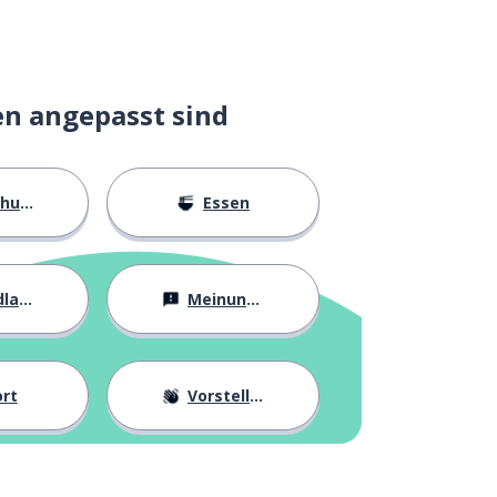
en angepasst sind
ngen
Essen
agen
Meinungen
rt
Vorstellung