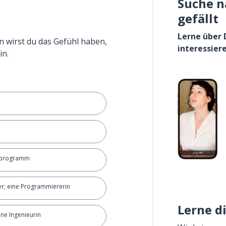
Suche n
gefällt
Lerne über 
n wirst du das Gefühl haben,
interessier
in.
rprogramm
r; eine Programmiererin
Lerne d
ine Ingenieurin