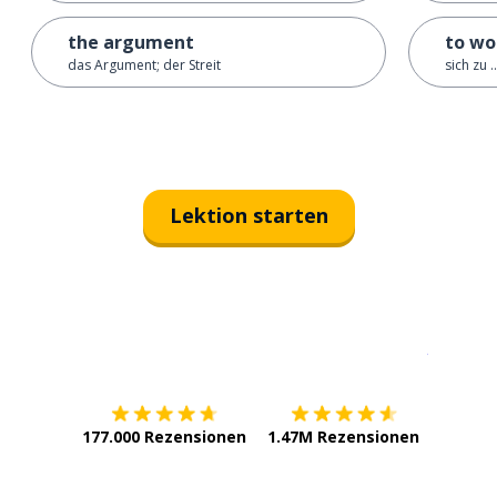
the argument
to wo
das Argument; der Streit
sich zu 
Lektion starten
Erhältlich im
App Store
jetzt bei
177.000 Rezensionen
1.47M Rezensionen