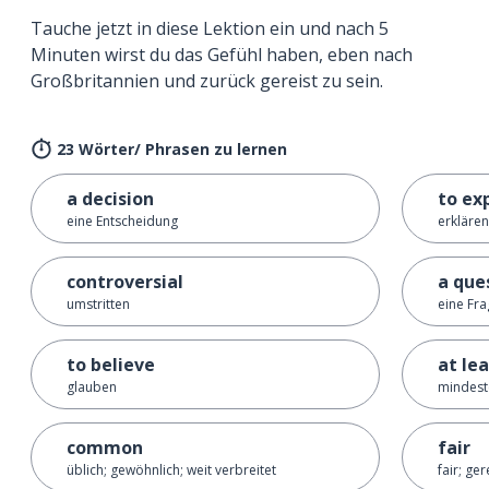
Tauche jetzt in diese Lektion ein und nach 5
Minuten wirst du das Gefühl haben, eben nach
Großbritannien und zurück gereist zu sein.
23 Wörter/ Phrasen zu lernen
a decision
to ex
eine Entscheidung
erklären
controversial
a que
umstritten
eine Fr
to believe
at le
glauben
mindest
common
fair
üblich; gewöhnlich; weit verbreitet
fair; ge