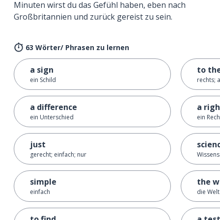
Minuten wirst du das Gefühl haben, eben nach
Großbritannien und zurück gereist zu sein.
63 Wörter/ Phrasen zu lernen
a sign
to th
ein Schild
rechts; 
a difference
a rig
ein Unterschied
ein Rech
just
scien
gerecht; einfach; nur
Wissens
simple
the w
einfach
die Welt
to find
a tes