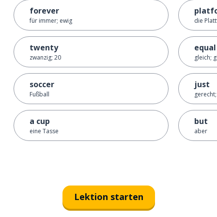
forever
platf
für immer; ewig
die Plat
twenty
equal
zwanzig; 20
gleich; 
soccer
just
Fußball
gerecht;
a cup
but
eine Tasse
aber
Lektion starten