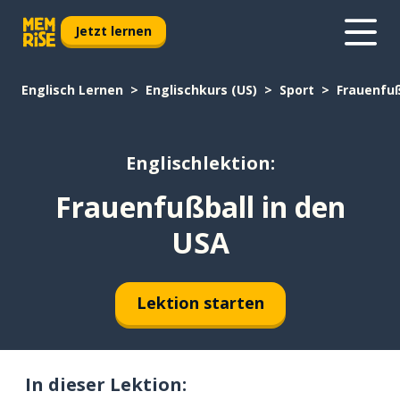
Jetzt lernen
Englisch Lernen
Englischkurs (US)
Sport
Frauenfuß
Englischlektion:
Frauenfußball in den
USA
Lektion starten
In dieser Lektion: