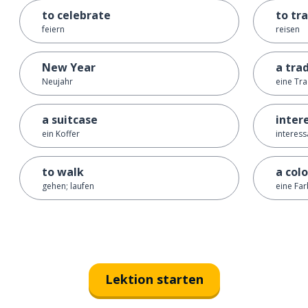
to celebrate
to tr
feiern
reisen
New Year
a tra
Neujahr
eine Tra
a suitcase
inter
ein Koffer
interess
to walk
a colo
gehen; laufen
eine Fa
Lektion starten