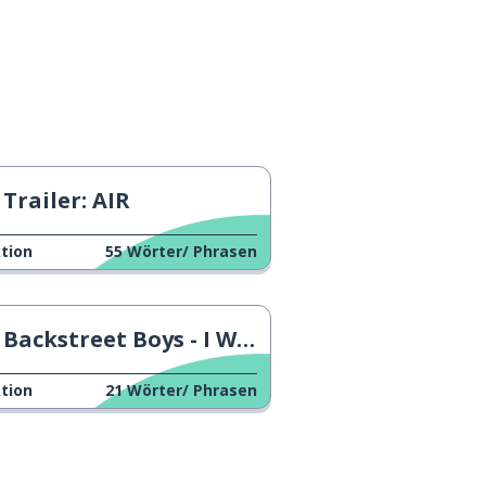
Trailer: AIR
tion
55
Wörter/ Phrasen
Backstreet Boys - I Want it That Way
tion
21
Wörter/ Phrasen