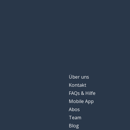
ein Weg; eine A
a way
ein Baby
a baby
enkommen
to escape
modern
modern
ein Ende
an end
Über uns
Kontakt
sich ... vorstelle
to imagine
FAQs & Hilfe
Mobile App
Leben
life
Abos
Team
ohne
without
Blog