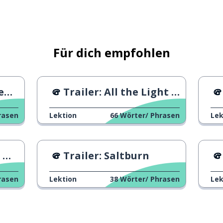
Für dich empfohlen
rn
Trailer: All the Light We Cannot See
rasen
Lektion
66
Wörter/ Phrasen
Lek
s
Trailer: Saltburn
uf
rasen
Lektion
38
Wörter/ Phrasen
Lek
ie Erwartungen