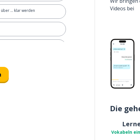
Wir bringen 
Videos bei
h über ... klar werden
ertrümmern
n
innig
Die geh
Lern
Vokabeln ei