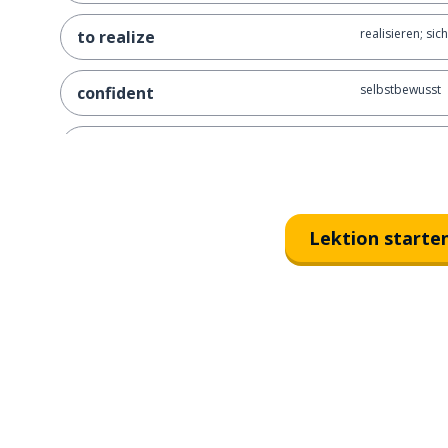
realisieren; sic
to realize
selbstbewusst
confident
zerspringen; z
to shatter
blöd; dumm
stupid
Lektion starte
machen
to make
verrückt; wahns
crazy
ein Fehler
a fault
Schmerz
pain