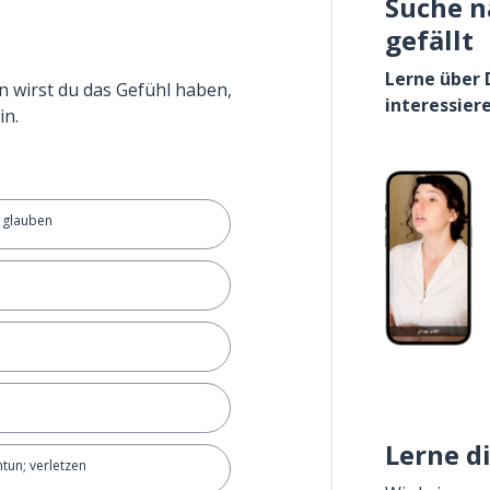
Suche n
gefällt
Lerne über 
n wirst du das Gefühl haben,
interessier
in.
; glauben
Lerne d
tun; verletzen