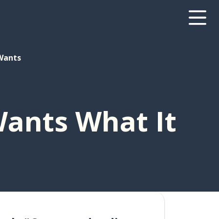
Wants
Wants What It