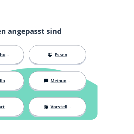
en angepasst sind
ngen
Essen
agen
Meinungen
rt
Vorstellung