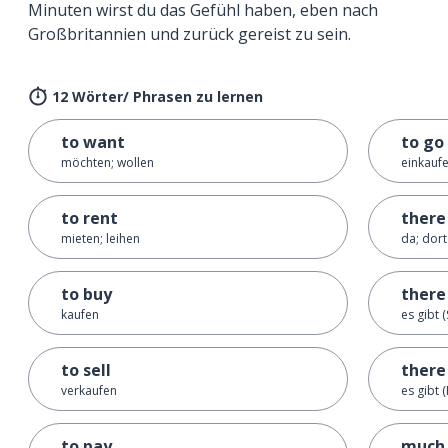
Minuten wirst du das Gefühl haben, eben nach
Großbritannien und zurück gereist zu sein.
12 Wörter/ Phrasen zu lernen
to want
to go
möchten; wollen
einkauf
to rent
there
mieten; leihen
da; dort
to buy
there 
kaufen
es gibt (
to sell
there
verkaufen
es gibt (
to pay
much