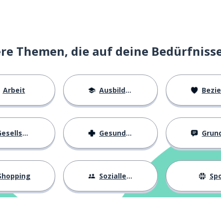
völlig
e Themen, die auf deine Bedürfniss
Arbeit
Ausbildung
Beziehu
h
esellschaft
Gesundheit
Grundl
Shopping
Sozialleben
Spo