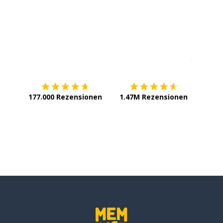
ingen; mitnehmen
n Händen)
Erhältlich im
App Store
jetzt bei
ten
177.000 Rezensionen
1.47M Rezensionen
ehen