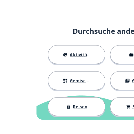
ziemlich; ganz; 
quite
zurück; Hinter-
back
Durchsuche ander
riesig; gewaltig
huge
Aktivitäten
neulich; kürzlic
recently
über
over
Gemischtes
G
eine Million
a million
Reisen
ein Dollar ($)
a dollar
unglaublich
incredible