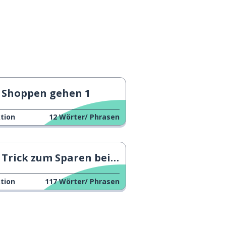
Shoppen gehen 1
tion
12
Wörter/ Phrasen
Trick zum Sparen beim Einkaufen
tion
117
Wörter/ Phrasen