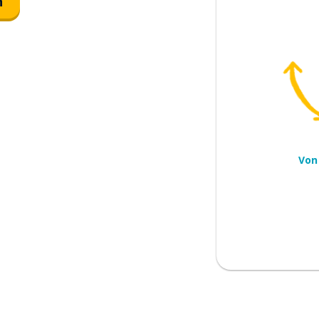
n
Von
üfen; nachsehen