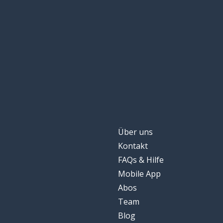
richtig; rechts
right
haben
to have
Anteile; Aktien
shares
sogar; eben; se
even
denken; finden
to think
Über uns
Kontakt
wundervoll
wonderful
FAQs & Hilfe
Mobile App
unentschieden s
to draw
Abos
Team
bekommen; we
to get
Blog