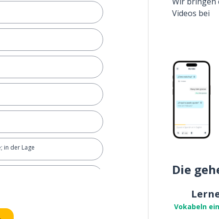
Wir bringen 
Videos bei
; in der Lage
Die geh
Lern
; nur
Vokabeln ei