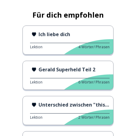
Für dich empfohlen
Ich liebe dich
Lektion
4
Wörter/ Phrasen
Gerald Superheld Teil 2
Lektion
6
Wörter/ Phrasen
Unterschied zwischen "this" und "that"
Lektion
2
Wörter/ Phrasen