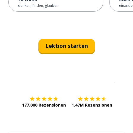
denken; finden; glauben
einander
Lektion starten
Erhältlich im
App Store
jetzt bei
177.000 Rezensionen
1.47M Rezensionen