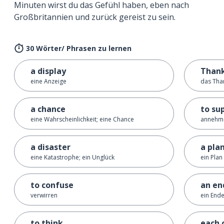
Minuten wirst du das Gefühl haben, eben nach
Großbritannien und zurück gereist zu sein.
30 Wörter/ Phrasen zu lernen
a display
Thank
eine Anzeige
das Than
a chance
to su
eine Wahrscheinlichkeit; eine Chance
annehm
a disaster
a pla
eine Katastrophe; ein Unglück
ein Plan
to confuse
an en
verwirren
ein End
to think
each 