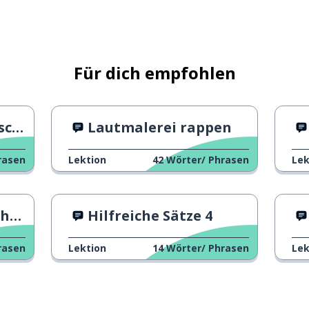
Für dich empfohlen
h?
Lautmalerei rappen
rasen
Lektion
42
Wörter/ Phrasen
Lek
en
Hilfreiche Sätze 4
rasen
Lektion
14
Wörter/ Phrasen
Lek