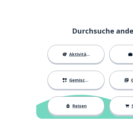
Durchsuche ander
Aktivitäten
Gemischtes
G
Reisen