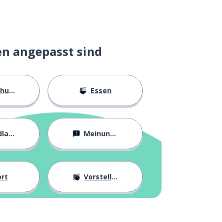
en angepasst sind
ngen
Essen
agen
Meinungen
rt
Vorstellung