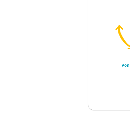
achen
Von