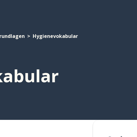
rundlagen
Hygienevokabular
abular