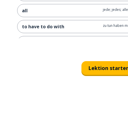
jede; jedes; alle
all
zu tun haben mi
to have to do with
sich kümmern 
to take care of
selbst; dich selb
yourself
Lektion starte
vielleicht
maybe
sagen
to say
Medizin
medicine
ein Vitamin
a vitamin