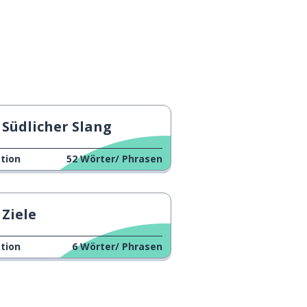
Südlicher Slang
tion
52
Wörter/ Phrasen
Ziele
tion
6
Wörter/ Phrasen