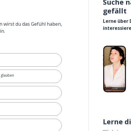
Suche n
gefällt
Lerne über 
n wirst du das Gefühl haben,
interessier
in.
; glauben
Lerne d