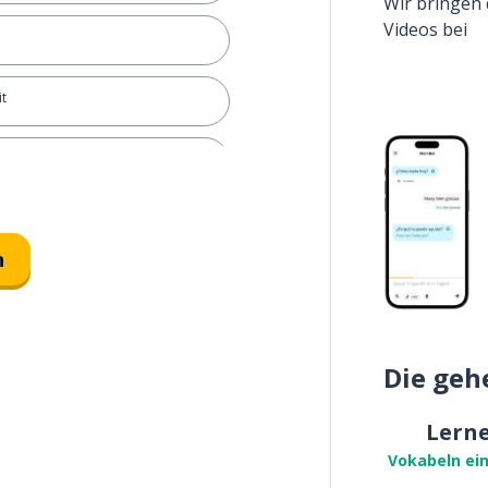
Wir bringen 
Videos bei
t
um
st; dir selbst
n
Die geh
Lern
Vokabeln ei