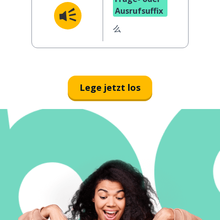
Ausrufsuffix
么
Lege jetzt los