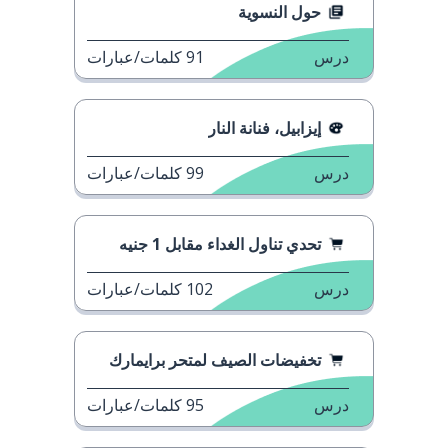
حول النسوية
درس
91
كلمات/عبارات
إيزابيل، فنانة النار
درس
99
كلمات/عبارات
تحدي تناول الغداء مقابل 1 جنيه
درس
102
كلمات/عبارات
تخفيضات الصيف لمتحر برايمارك
درس
95
كلمات/عبارات