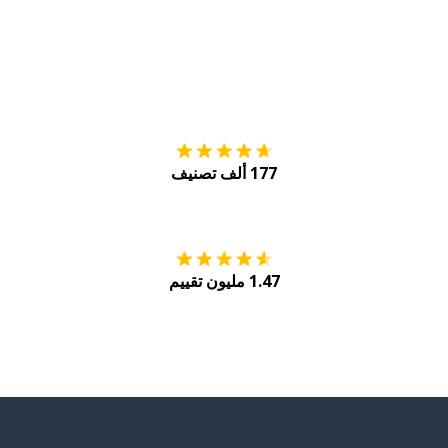
التنزيل على
متجر
177 ألف تصنيف
احصل عليه من
Play
1.47 مليون تقييم