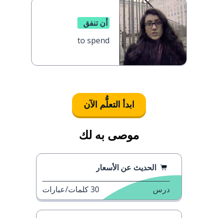
أن تنفق
to spend
ابدأ التعلُّم الآن
موصى به لك
الحديث عن الأسعار
درس
30
كلمات/عبارات