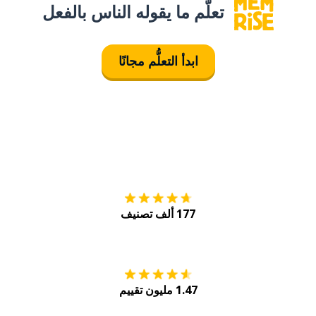
تعلَّم ما يقوله الناس بالفعل
ابدأ التعلُّم مجانًا
التنزيل على
متجر
177 ألف تصنيف
احصل عليه من
Play
1.47 مليون تقييم