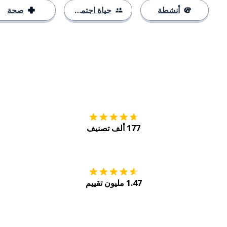
أنشطة
حياة اجتماعية
صحة
التنزيل على
متجر
177 ألف تصنيف
احصل عليه من
Play
1.47 مليون تقييم