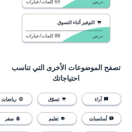
درس
69
كلمات/عبارات
التوفير أثناء التسوق
درس
88
كلمات/عبارات
تصفح الموضوعات الأخرى التي تناسب
احتياجاتك
آراء
تسوّق
رياضات
أساسيات
تعليم
سفر