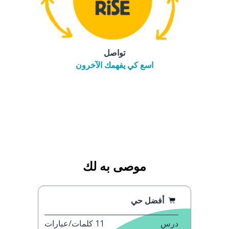
تواصل
اسع كي يفهمك الآخرون
موصى به لك
أفضل حي
درس
11
كلمات/عبارات