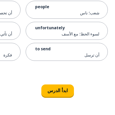
people
شعب؛ ناس
أن تحص
unfortunately
لسوء الحظ؛ مع الأسف
أن تأتي
to send
أن ترسل
فكرة
ابدأ الدرس