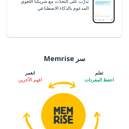
تدرَّب على التحدُّث مع شريكنا اللغوي
المدعوم بالذكاء الاصطناعي
سر Memrise
تعلم
انغمر
احفظ المفردات
افهم الآخرين