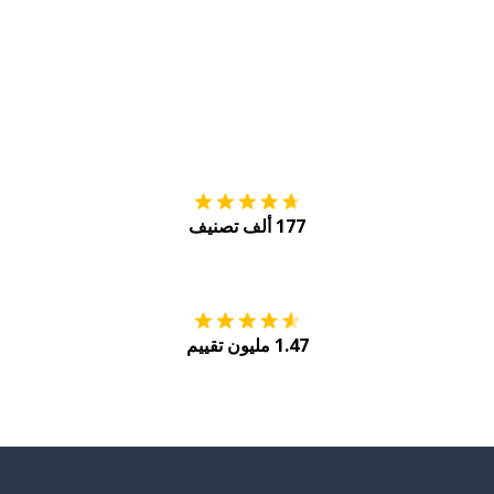
التنزيل على
متجر
177 ألف تصنيف
احصل عليه من
Play
1.47 مليون تقييم