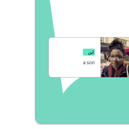
ابن
a son