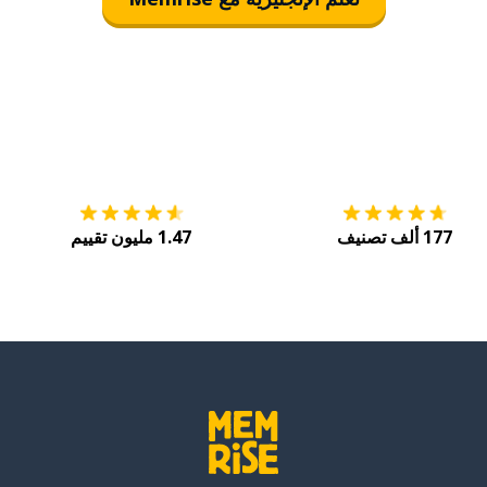
التنزيل على
متجر التطبيقات App Store
احصل
177 ألف تصنيف
1.47 مليون تقييم