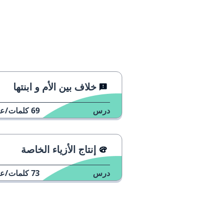
خلاف بين الأم و ابنتها
درس
69
كلمات/عب
إنتاج الأزياء الخاصة
درس
73
كلمات/عب