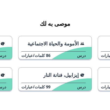
موصى به لك
الأمومة والحياة الاجتماعية
ارات
درس
86
كلمات/عبارات
درس
إيزابيل، فنانة النار
ارات
درس
99
كلمات/عبارات
درس