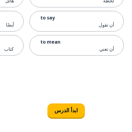
لحظة
هائل
to say
أن تقول
أيضًا
to mean
أن تعني
كتاب
ابدأ الدرس