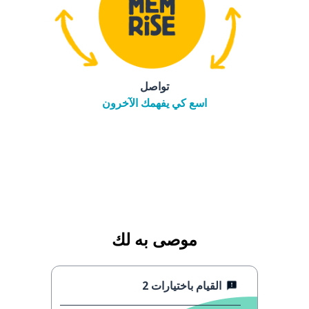
تواصل
اسع كي يفهمك الآخرون
موصى به لك
القيام باختيارات 2