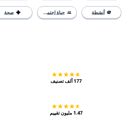
أنشطة
حياة اجتماعية
صحة
التنزيل على
متجر
177 ألف تصنيف
احصل عليه من
Play
1.47 مليون تقييم