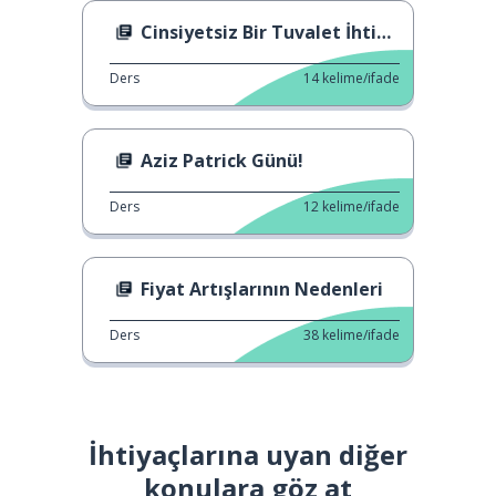
Cinsiyetsiz Bir Tuvalet İhtiyacınız mı var?
Ders
14
kelime/ifade
Aziz Patrick Günü!
Ders
12
kelime/ifade
Fiyat Artışlarının Nedenleri
Ders
38
kelime/ifade
İhtiyaçlarına uyan diğer
konulara göz at