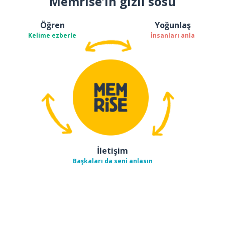
Memrise’ın gizli sosu
Öğren
Yoğunlaş
Kelime ezberle
İnsanları anla
İletişim
Başkaları da seni anlasın