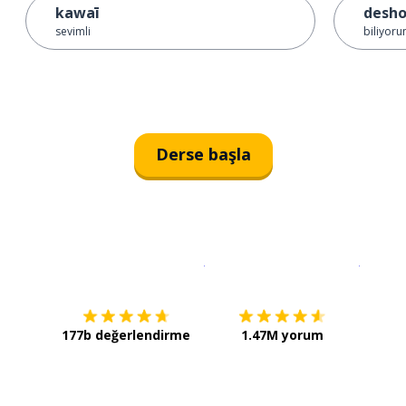
kawaī
desho
sevimli
biliyoru
Derse başla
İndirmek için
App Store
Şimdi İ
177b değerlendirme
1.47M yorum