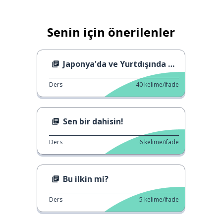
Senin için önerilenler
Japonya'da ve Yurtdışında Nezaket
Ders
40
kelime/ifade
Sen bir dahisin!
Ders
6
kelime/ifade
Bu ilkin mi?
Ders
5
kelime/ifade