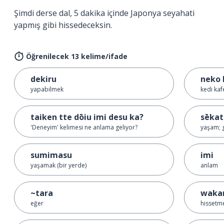
Şimdi derse dal, 5 dakika içinde Japonya seyahati
yapmış gibi hissedeceksin.
Öğrenilecek 13 kelime/ifade
dekiru
neko 
yapabilmek
kedi kaf
taiken tte dōiu imi desu ka?
sēkat
'Deneyim' kelimesi ne anlama geliyor?
yaşam; 
sumimasu
imi
yaşamak (bir yerde)
anlam
~tara
waka
eğer
hissetm