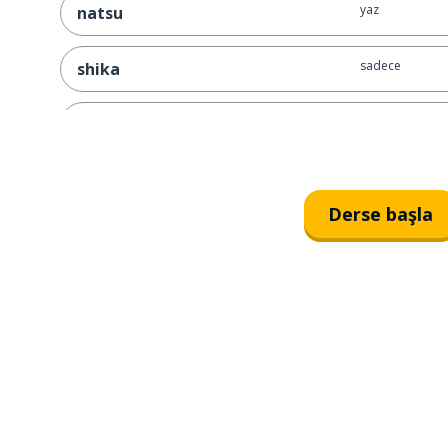
yaz
natsu
sadece
shika
belki; muhteme
kamo shirenai
temel; esas
kihon-tekina
Derse başla
ben (erkek çocu
boku
şu (şunlar)
sono
ilkbahar
haru
sonbahar
aki