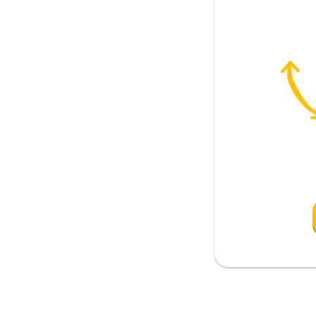
mak; tırmanmak
ak
 zamandan beri