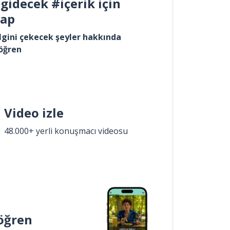
gidecek #içerik için
yap
lgini çekecek şeyler hakkında
öğren
Video izle
48.000+ yerli konuşmacı videosu
öğren