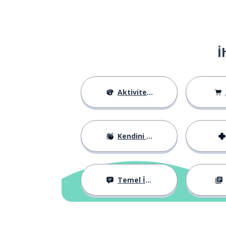
İ
Aktiviteler
Kendini Tanıtma
Temel İfadeler