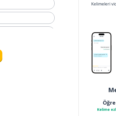
Kelimeleri v
len
k)
Me
Öğre
Kelime ez