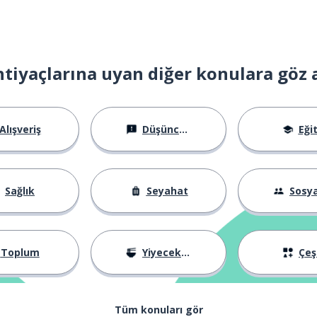
htiyaçlarına uyan diğer konulara göz 
Alışveriş
Düşünceler
Eği
Sağlık
Seyahat
Sosyal Ha
Toplum
Yiyecekler
Çeşi
Tüm konuları gör