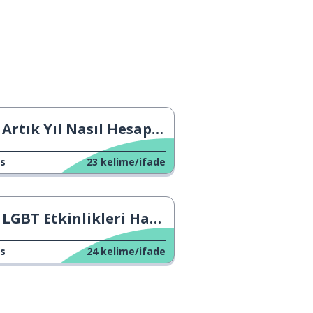
Artık Yıl Nasıl Hesaplanır
s
23
kelime/ifade
LGBT Etkinlikleri Hakkında Konuşma
s
24
kelime/ifade