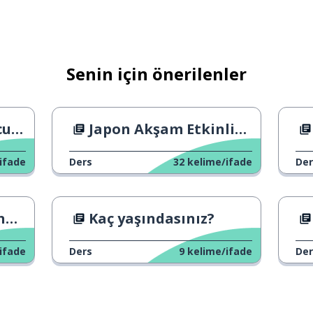
zaman
Senin için önerilenler
setmek
 mi?
Japon Akşam Etkinlikleri
ifade
Ders
32
kelime/ifade
Der
me
Kaç yaşındasınız?
ifade
Ders
9
kelime/ifade
Der