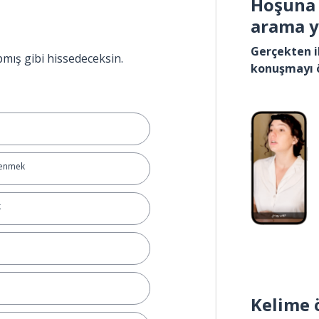
Hoşuna 
arama 
Gerçekten i
pmış gibi hissedeceksin.
konuşmayı 
kenmek
k
Kelime 