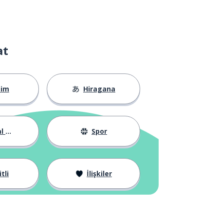
at
tim
Hiragana
yat
Spor
tli
İlişkiler