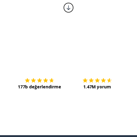
İndirmek için
App Store
Şimdi 
177b değerlendirme
1.47M yorum