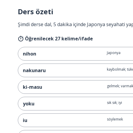
Ders özeti
Şimdi derse dal, 5 dakika içinde Japonya seyahati ya
Öğrenilecek 27 kelime/ifade
Japonya
nihon
kaybolmak; tü
nakunaru
gelmek; varma
ki-masu
sık sık; iyi
yoku
söylemek
iu