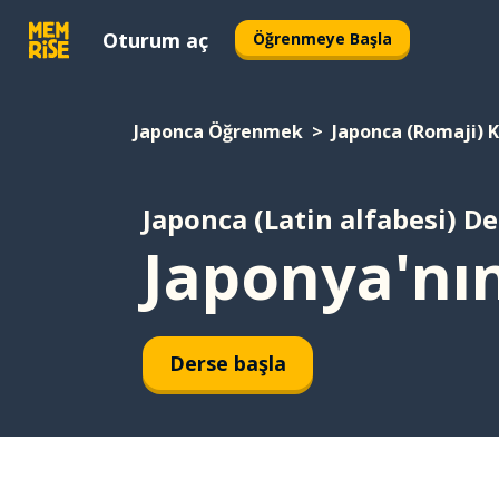
Oturum aç
Öğrenmeye Başla
Japonca Öğrenmek
Japonca (Romaji) 
Japonca (Latin alfabesi) De
Japonya'nın
Derse başla