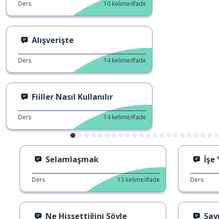
Ders
10
kelime/ifade
Alışverişte
Ders
14
kelime/ifade
Fiiller Nasıl Kullanılır
Ders
14
kelime/ifade
Selamlaşmak
İşe
Ders
13
kelime/ifade
Ders
Ne Hissettiğini Söyle
Sayı