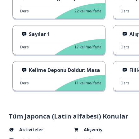
Ders
22
kelime/ifade
Ders
Sayılar 1
Alı
Ders
17
kelime/ifade
Ders
Kelime Deponu Doldur: Masa
Fiil
Ders
11
kelime/ifade
Ders
Tüm Japonca (Latin alfabesi) Konular
Aktiviteler
Alışveriş