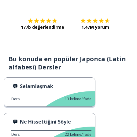
İndirmek için
App Store
Şimdi İ
177b değerlendirme
1.47M yorum
Bu konuda en popüler Japonca (Latin
alfabesi) Dersler
Selamlaşmak
Ders
13
kelime/ifade
Ne Hissettiğini Söyle
Ders
22
kelime/ifade