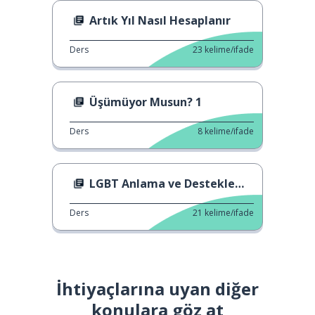
Artık Yıl Nasıl Hesaplanır
Ders
23
kelime/ifade
Üşümüyor Musun? 1
Ders
8
kelime/ifade
LGBT Anlama ve Destekleme Yasası
Ders
21
kelime/ifade
İhtiyaçlarına uyan diğer
konulara göz at