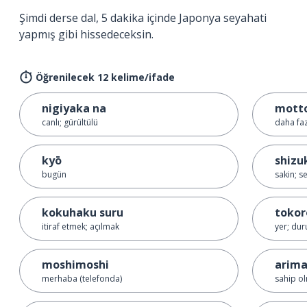
Şimdi derse dal, 5 dakika içinde Japonya seyahati
yapmış gibi hissedeceksin.
Öğrenilecek 12 kelime/ifade
nigiyaka na
mott
canlı; gürültülü
daha faz
kyō
shizu
bugün
sakin; s
kokuhaku suru
tokor
itiraf etmek; açılmak
yer; du
moshimoshi
arim
merhaba (telefonda)
sahip o