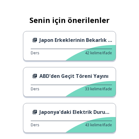
Senin için önerilenler
Japon Erkeklerinin Bekarlık Oranı
Ders
42
kelime/ifade
ABD'den Geçit Töreni Yayını
Ders
33
kelime/ifade
Japonya'daki Elektrik Durumu
Ders
43
kelime/ifade