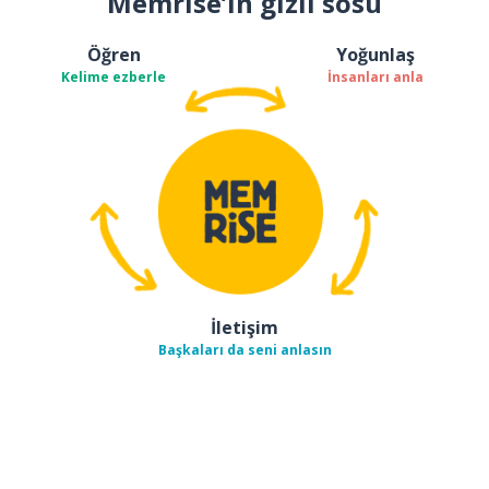
Memrise’ın gizli sosu
Öğren
Yoğunlaş
Kelime ezberle
İnsanları anla
İletişim
Başkaları da seni anlasın