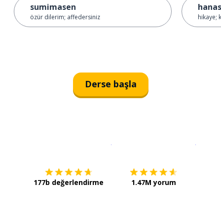
sumimasen
hanas
özür dilerim; affedersiniz
hikaye;
Derse başla
İndirmek için
App Store
Şimdi İ
177b değerlendirme
1.47M yorum