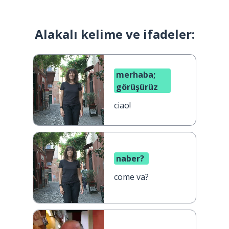
Alakalı kelime ve ifadeler:
merhaba;
görüşürüz
ciao!
naber?
come va?