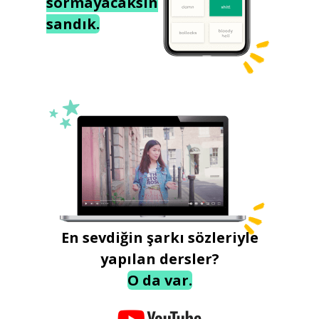
sormayacaksın
sandık.
En sevdiğin şarkı sözleriyle
yapılan dersler?
O da var.