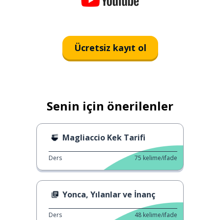
Ücretsiz kayıt ol
Senin için önerilenler
Magliaccio Kek Tarifi
Ders
75
kelime/ifade
Yonca, Yılanlar ve İnanç
Ders
48
kelime/ifade