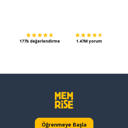
İndirmek için
App Store
Şimdi İ
177b değerlendirme
1.47M yorum
Öğrenmeye Başla