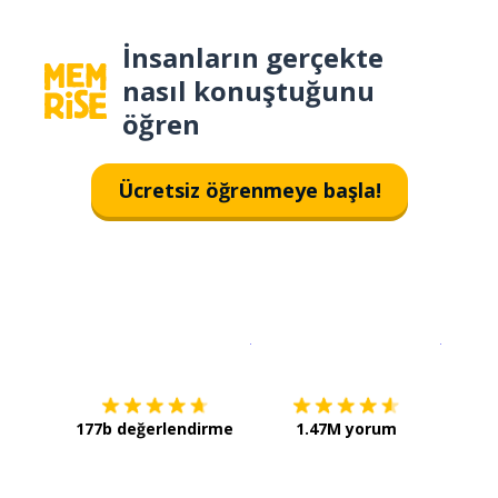
İnsanların gerçekte
nasıl konuştuğunu
öğren
Ücretsiz öğrenmeye başla!
İndirmek için
App Store
Şimdi İ
177b değerlendirme
1.47M yorum