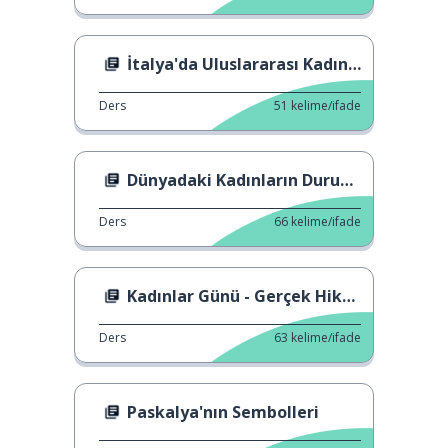
İtalya'da Uluslararası Kadınlar Günü
Ders
51
kelime/ifade
Dünyadaki Kadınların Durumu
Ders
66
kelime/ifade
Kadınlar Günü - Gerçek Hikaye
Ders
63
kelime/ifade
Paskalya'nın Sembolleri