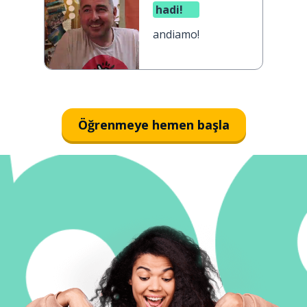
hadi!
andiamo!
Öğrenmeye hemen başla