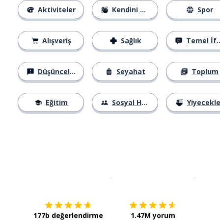
Aktiviteler
Kendini Tanıtma
Spor
Alışveriş
Sağlık
Temel İfadeler
Düşünceler
Seyahat
Toplum
Eğitim
Sosyal Hayat
Yiyecekle
İndirmek için
App Store
Şimdi İ
177b değerlendirme
1.47M yorum