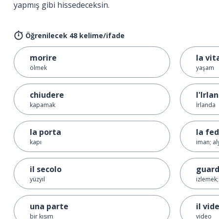
yapmış gibi hissedeceksin.
Öğrenilecek 48 kelime/ifade
morire
la vit
ölmek
yaşam
chiudere
l'Irla
kapamak
İrlanda
la porta
la fe
kapı
iman; al
il secolo
guard
yüzyıl
izlemek
una parte
il vid
bir kısım
video