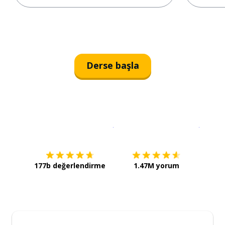
Derse başla
İndirmek için
App Store
Şimdi İ
177b değerlendirme
1.47M yorum