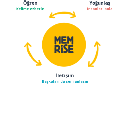
Öğren
Yoğunlaş
Kelime ezberle
İnsanları anla
İletişim
Başkaları da seni anlasın