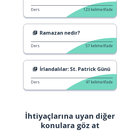
Ders
123
kelime/ifade
Ramazan nedir?
Ders
57
kelime/ifade
İrlandalılar: St. Patrick Günü
Ders
47
kelime/ifade
İhtiyaçlarına uyan diğer
konulara göz at