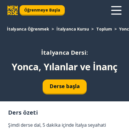
Öğrenmeye Başla
İtalyanca Öğrenmek
İtalyanca Kursu
Toplum
Yonc
İtalyanca Dersi:
Yonca, Yılanlar ve İnanç
Derse başla
Ders özeti
Şimdi derse dal, 5 dakika içinde İtalya seyahati