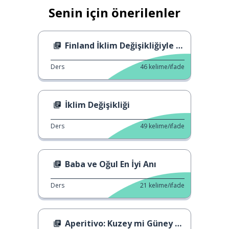
Senin için önerilenler
Finland İklim Değişikliğiyle Mücadele Ediyor
Ders
46
kelime/ifade
İklim Değişikliği
Ders
49
kelime/ifade
Baba ve Oğul En İyi Anı
Ders
21
kelime/ifade
Aperitivo: Kuzey mi Güney mi