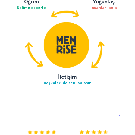
Öğren
Yoğunlaş
Kelime ezberle
İnsanları anla
İletişim
Başkaları da seni anlasın
İndirmek için
App Store
Şimdi İ