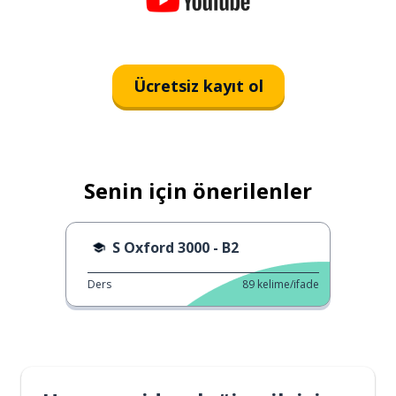
Ücretsiz kayıt ol
Senin için önerilenler
S Oxford 3000 - B2
Ders
89
kelime/ifade