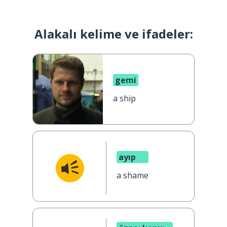
Alakalı kelime ve ifadeler:
gemi
a ship
ayıp
a shame