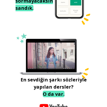
sormayacaksın
sandık.
En sevdiğin şarkı sözleriyle
yapılan dersler?
O da var.