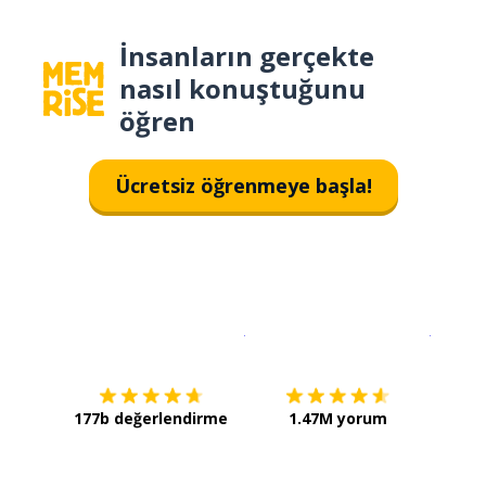
İnsanların gerçekte
nasıl konuştuğunu
öğren
Ücretsiz öğrenmeye başla!
İndirmek için
App Store
Şimdi İ
177b değerlendirme
1.47M yorum