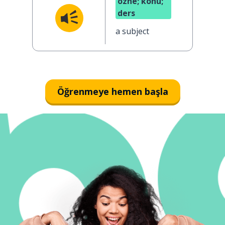
özne; konu;
ders
a subject
Öğrenmeye hemen başla