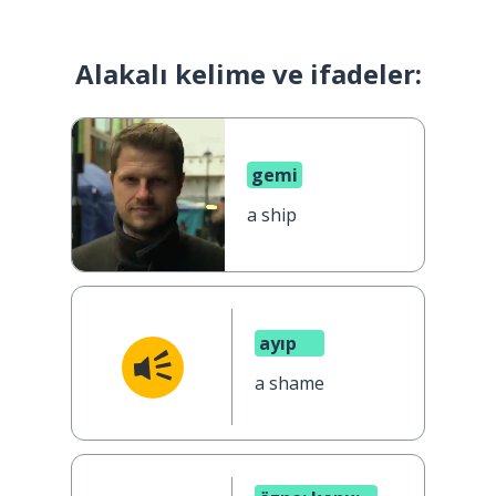
Alakalı kelime ve ifadeler:
gemi
a ship
ayıp
a shame