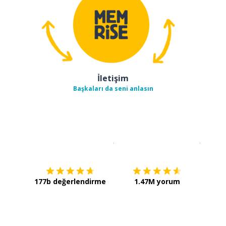
İletişim
Başkaları da seni anlasın
İndirmek için
App Store
Şimdi İ
177b değerlendirme
1.47M yorum