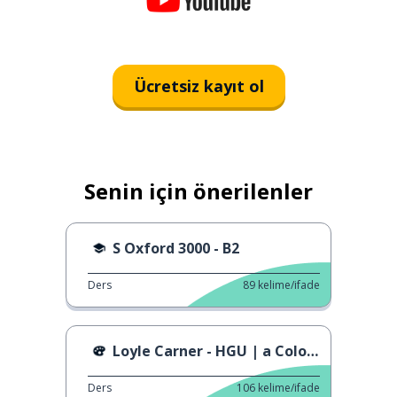
Ücretsiz kayıt ol
Senin için önerilenler
S Oxford 3000 - B2
Ders
89
kelime/ifade
Loyle Carner - HGU | a Colors Show
Ders
106
kelime/ifade