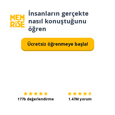
İnsanların gerçekte
nasıl konuştuğunu
öğren
Ücretsiz öğrenmeye başla!
İndirmek için
App Store
Şimdi İ
177b değerlendirme
1.47M yorum