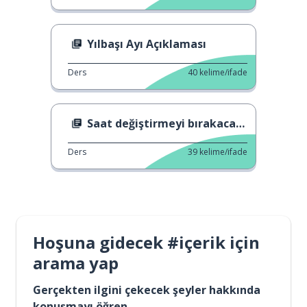
Yılbaşı Ayı Açıklaması
Ders
40
kelime/ifade
Saat değiştirmeyi bırakacak mıyız?
Ders
39
kelime/ifade
Hoşuna gidecek #içerik için
arama yap
Gerçekten ilgini çekecek şeyler hakkında
konuşmayı öğren