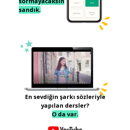
sormayacaksın
sandık.
En sevdiğin şarkı sözleriyle
yapılan dersler?
O da var.