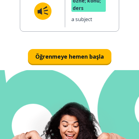
özne; konu;
ders
a subject
Öğrenmeye hemen başla