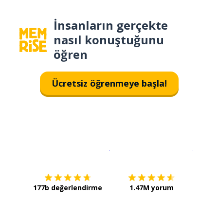
İnsanların gerçekte
nasıl konuştuğunu
öğren
Ücretsiz öğrenmeye başla!
İndirmek için
App Store
Şimdi İ
177b değerlendirme
1.47M yorum