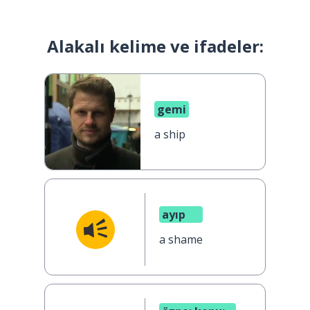
Alakalı kelime ve ifadeler:
gemi
a ship
ayıp
a shame