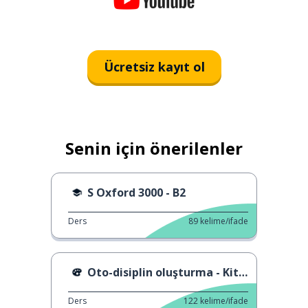
Ücretsiz kayıt ol
Senin için önerilenler
S Oxford 3000 - B2
Ders
89
kelime/ifade
Oto-disiplin oluşturma - Kitap incelemesi
Ders
122
kelime/ifade