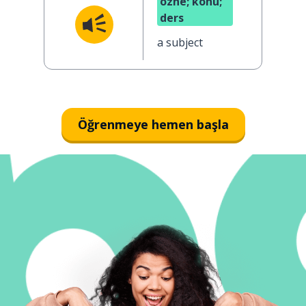
özne; konu;
ders
a subject
Öğrenmeye hemen başla