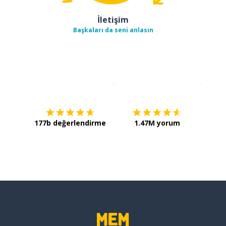
İletişim
Başkaları da seni anlasın
İndirmek için
App Store
Şimdi İ
177b değerlendirme
1.47M yorum