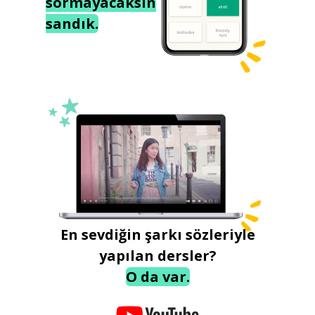
sormayacaksın
sandık.
En sevdiğin şarkı sözleriyle
yapılan dersler?
O da var.