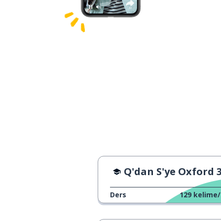
Q'dan S'ye Oxford 3000 - 
Ders
129
kelime/