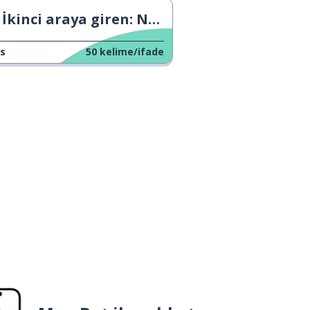
İkinci araya giren: Ne anlama geliyor?
s
50
kelime/ifade