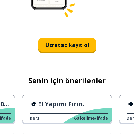
Ücretsiz kayıt ol
Senin için önerilenler
A1
El Yapımı Fırın.
ifade
Ders
60
kelime/ifade
Der