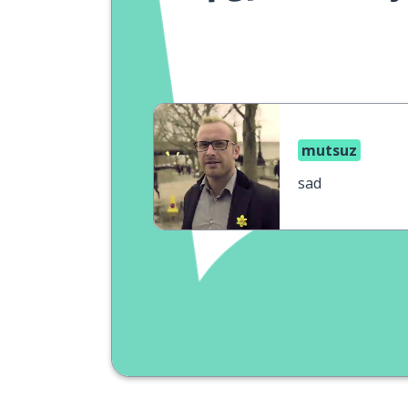
mutsuz
sad