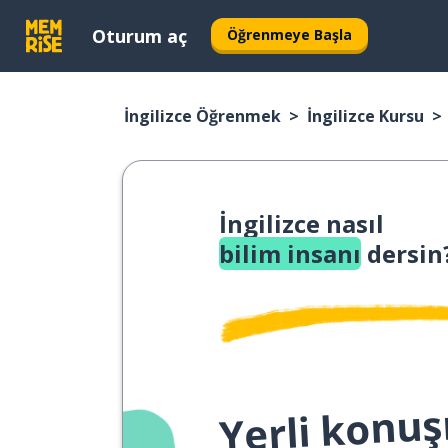
Oturum aç
Öğrenmeye Başla
İngilizce Öğrenmek
İngilizce Kursu
İngilizce nasıl
bilim insanı
dersin
Yerli konuş