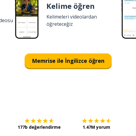
Kelime öğren
Kelimeleri videolardan
ideosu
öğreteceğiz
Memrise ile İngilizce öğren
İndirmek için
App Store
Şimdi 
177b değerlendirme
1.47M yorum