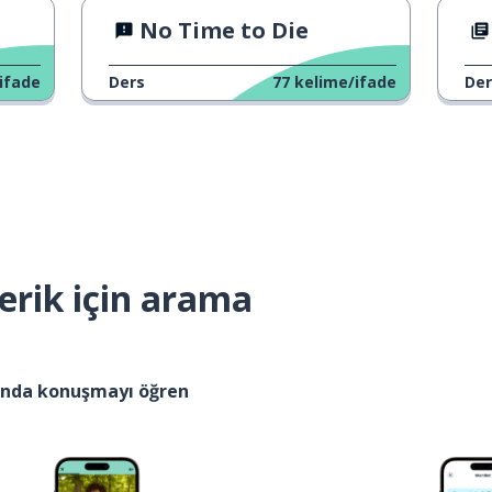
No Time to Die
ifade
Ders
77
kelime/ifade
Der
erik için arama
kında konuşmayı öğren