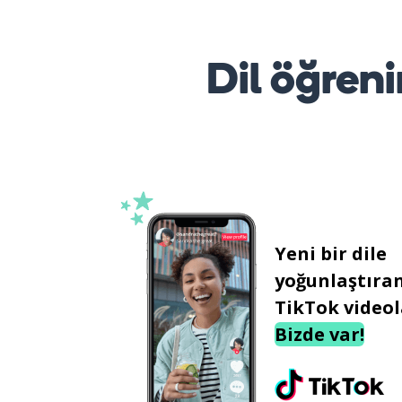
Dil öğreni
Yeni bir dile
yoğunlaştıra
TikTok videol
Bizde var!