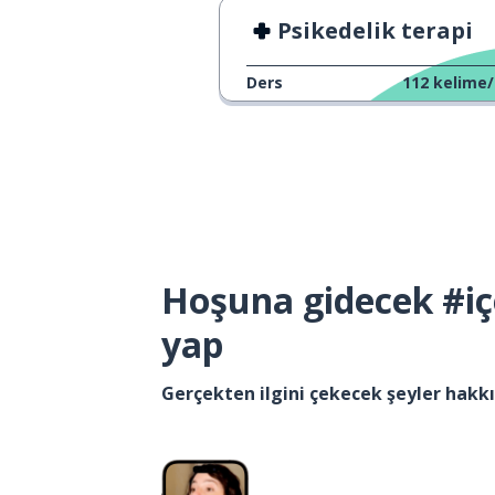
Psikedelik terapi
Ders
112
kelime/
Hoşuna gidecek #iç
yap
Gerçekten ilgini çekecek şeyler hak