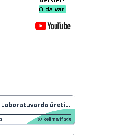
dersler?
O da var.
Laboratuvarda üretilen kan
s
87
kelime/ifade