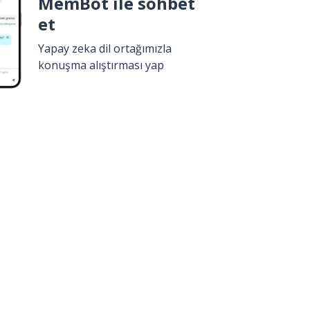
MemBot ile sohbet
et
Yapay zeka dil ortağımızla
konuşma alıştırması yap
İndir
Google Play