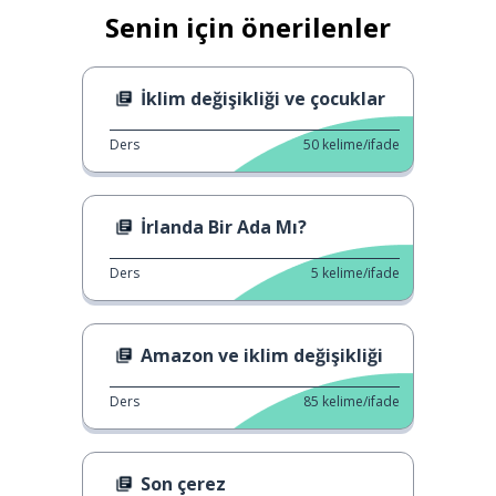
Senin için önerilenler
İklim değişikliği ve çocuklar
Ders
50
kelime/ifade
İrlanda Bir Ada Mı?
Ders
5
kelime/ifade
Amazon ve iklim değişikliği
Ders
85
kelime/ifade
Son çerez