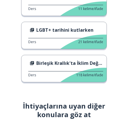
Ders
11
kelime/ifade
LGBT+ tarihini kutlarken
Ders
21
kelime/ifade
Birleşik Krallık'ta İklim Değişikliği
Ders
118
kelime/ifade
İhtiyaçlarına uyan diğer
konulara göz at