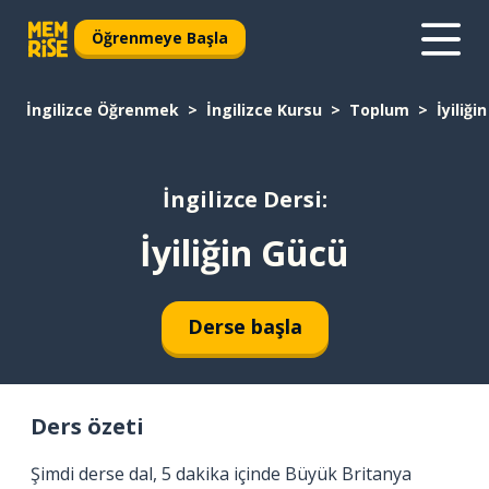
Öğrenmeye Başla
İngilizce Öğrenmek
İngilizce Kursu
Toplum
İyiliği
İngilizce Dersi:
İyiliğin Gücü
Derse başla
Ders özeti
Şimdi derse dal, 5 dakika içinde Büyük Britanya