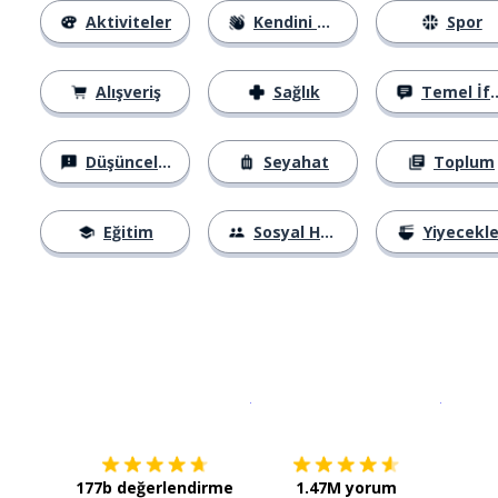
Aktiviteler
Kendini Tanıtma
Spor
Alışveriş
Sağlık
Temel İfadeler
Düşünceler
Seyahat
Toplum
Eğitim
Sosyal Hayat
Yiyecekle
İndirmek için
App Store
Şimdi İ
177b değerlendirme
1.47M yorum