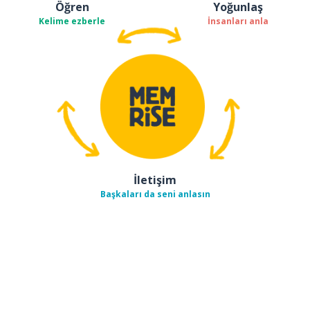
Öğren
Yoğunlaş
Kelime ezberle
İnsanları anla
İletişim
Başkaları da seni anlasın