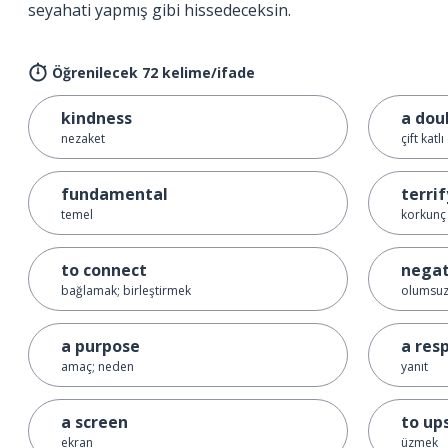
seyahati yapmış gibi hissedeceksin.
Öğrenilecek 72 kelime/ifade
kindness
a dou
nezaket
çift katl
fundamental
terri
temel
korkunç
to connect
negat
bağlamak; birleştirmek
olumsuz;
a purpose
a res
amaç; neden
yanıt
a screen
to up
ekran
üzmek