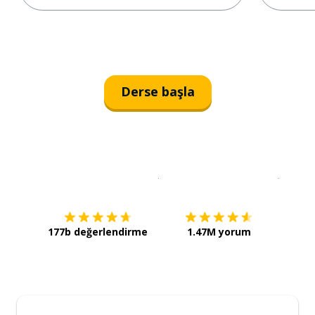
Derse başla
İndirmek için
App Store
Şimdi İ
177b değerlendirme
1.47M yorum