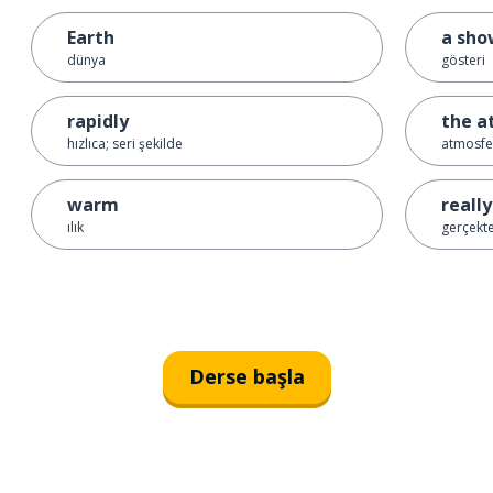
Earth
a sho
dünya
gösteri
rapidly
the a
hızlıca; seri şekilde
atmosfe
warm
really
ılık
gerçekt
Derse başla