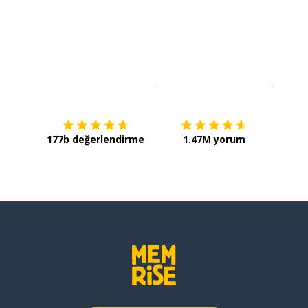
İndirmek için
App Store
Şimdi İ
177b değerlendirme
1.47M yorum