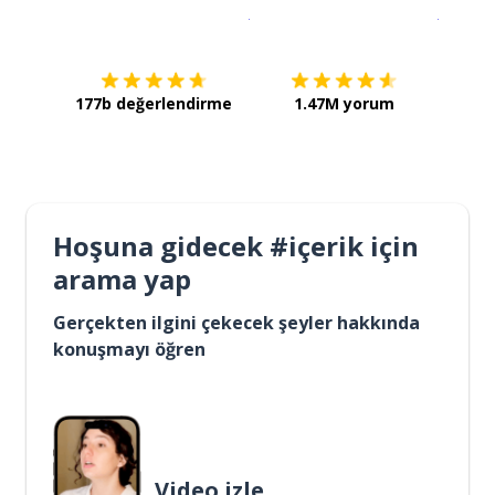
İndirmek için
App Store
Şimdi İ
177b değerlendirme
1.47M yorum
Hoşuna gidecek #içerik için
arama yap
Gerçekten ilgini çekecek şeyler hakkında
konuşmayı öğren
Video izle