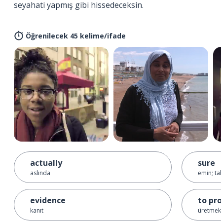
seyahati yapmış gibi hissedeceksin.
Öğrenilecek 45 kelime/ifade
actually
sure
aslında
emin; ta
evidence
to pr
kanıt
üretmek