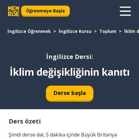
Öğrenmeye Başla
İngilizce Öğrenmek
İngilizce Kursu
Toplum
İklim d
İngilizce Dersi:
İklim değişikliğinin kanıtı
Derse başla
Ders özeti
Şimdi derse dal, 5 dakika içinde Büyük Britanya