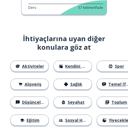
Ders
57
kelime/ifade
İhtiyaçlarına uyan diğer
konulara göz at
Aktiviteler
Kendini Tanıtma
Spor
Alışveriş
Sağlık
Temel İfadeler
Düşünceler
Seyahat
Toplum
Eğitim
Sosyal Hayat
Yiyecekle