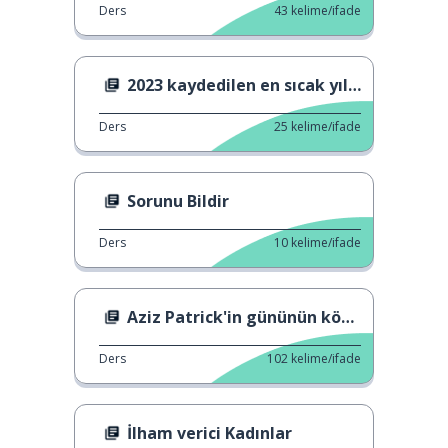
Ders
43
kelime/ifade
2023 kaydedilen en sıcak yıl oldu
Ders
25
kelime/ifade
Sorunu Bildir
Ders
10
kelime/ifade
Aziz Patrick'in gününün kökeni
Ders
102
kelime/ifade
İlham verici Kadınlar