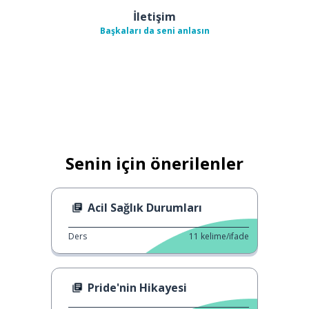
İletişim
Başkaları da seni anlasın
Senin için önerilenler
Acil Sağlık Durumları
Ders
11
kelime/ifade
Pride'nin Hikayesi