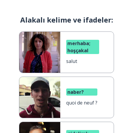
Alakalı kelime ve ifadeler:
merhaba;
hoşçakal
salut
naber?
quoi de neuf ?