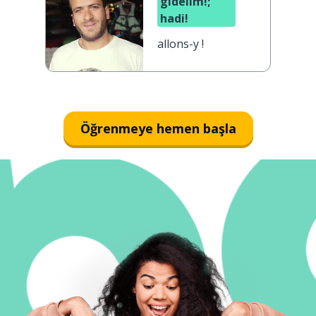
gidelim!;
hadi!
allons-y !
Öğrenmeye hemen başla