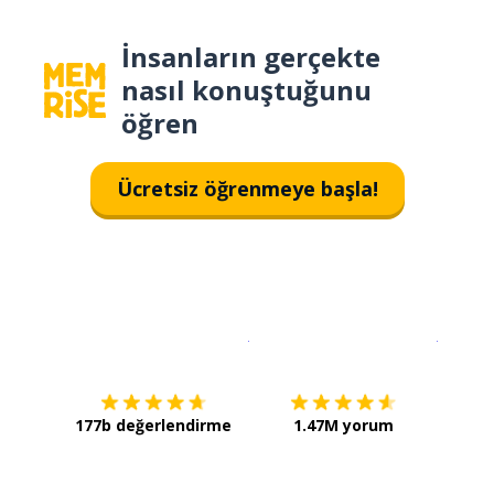
İnsanların gerçekte
nasıl konuştuğunu
öğren
Ücretsiz öğrenmeye başla!
İndirmek için
App Store
Şimdi İ
177b değerlendirme
1.47M yorum