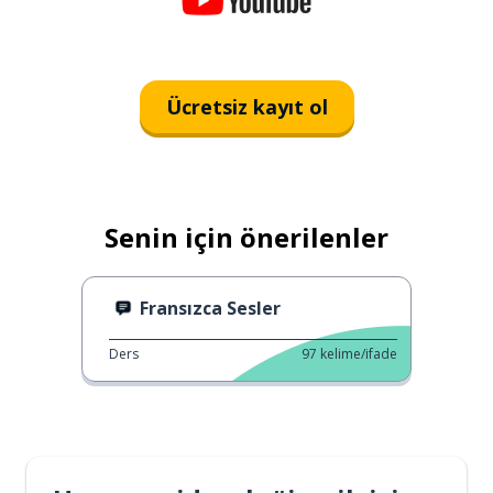
Ücretsiz kayıt ol
Senin için önerilenler
Fransızca Sesler
Ders
97
kelime/ifade