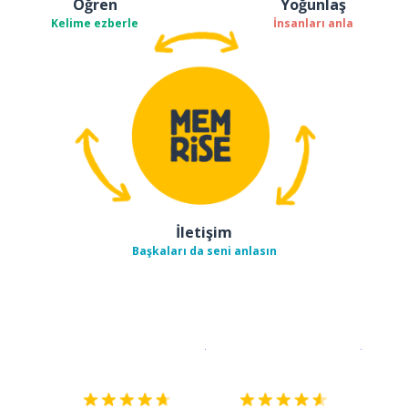
Öğren
Yoğunlaş
Kelime ezberle
İnsanları anla
İletişim
Başkaları da seni anlasın
İndirmek için
App Store
Şimdi İ