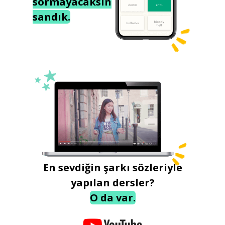
sormayacaksın
sandık.
En sevdiğin şarkı sözleriyle
yapılan dersler?
O da var.